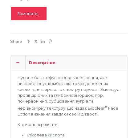
Замовити...
Share
Description
Чудове багатофункціональне рішення, яке
використовує комбінацію трьох доведених
кислот для широкого спектру переваг. Зменшує
прояв дрібних та глибоких зморшок, пор,
почервоніння, рубцювання вугрів та
®
нерівномірну текстуру, що надає Bioclear
Face
Lotion визнання завдяки своїй дієвості.
Ключові інгрідієнти:
Гліколева кислота