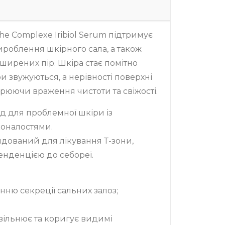
he Complexe Iribiol Serum підтримує
ироблення шкірного сала, а також
зширених пір. Шкіра стає помітно
 звужуються, а нерівності поверхні
орюючи враження чистоти та свіжості.
 для проблемної шкіри із
оналостями.
дований для лікування Т-зони,
тенденцією до себореї.
нню секреції сальних залоз;
вільнює та коригує видимі