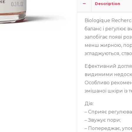
Description
Biologique Recherc
баланс і регулює в
запобігає появі ро
менш жирною, пори
згладжуються, ств
Ефективний догляд
видимими недоск
Особливо рекомен
змішаної шкіри із 
Дія:
– Сприяє регулюва
– Звужує пори;
– Попереджає, упо