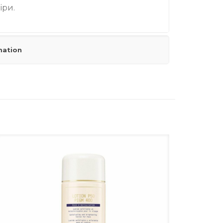
іри.
mation