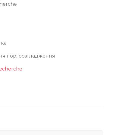
cherche
тка
ня пор, розгладження
Recherche