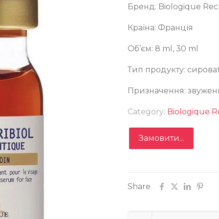
Бренд: Biologique Re
Країна: Франція
Об’єм: 8 ml, 30 ml
ologique Recherche Complexe Iribiol Serum
Тип продукту: сирова
Призначення: звужен
Category:
Biologique 
Замовити...
Замовити
Записатися
Share