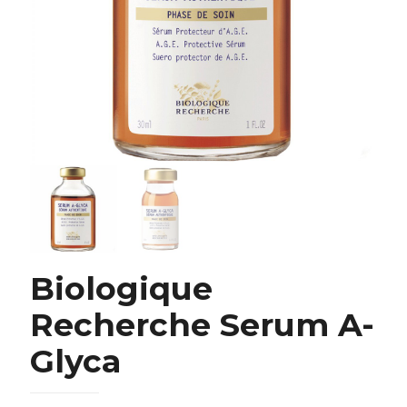
Biologique Recherche Serum A-Glyca
Biologique
Recherche Serum A-
Замовити
Glyca