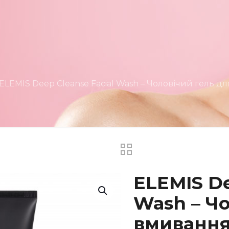
ELEMIS Deep Cleanse Facial Wash – Чоловічий гель д
ELEMIS De
Wash – Ч
вмиванн