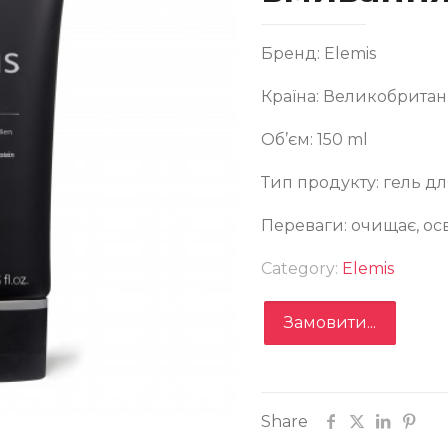
Бренд: Elemis
Країна: Великобритан
EMIS Deep Cleanse Facial Wash – Чоловічий гель для
ивання
Об’єм: 150 ml
Тип продукту: гель д
Переваги: очищає, ос
Category:
Elemis
Замовити
Замовити...
Записатися
Share