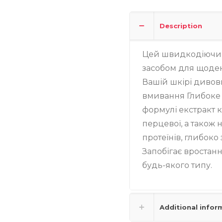
Description
Цей швидкодіючий
засобом для щоде
Вашій шкірі дивови
вмивання Глибоке 
формулі екстракт к
перцевої, а також 
протеїнів, глибоко
Запобігає вростан
будь-якого типу.
Additional infor