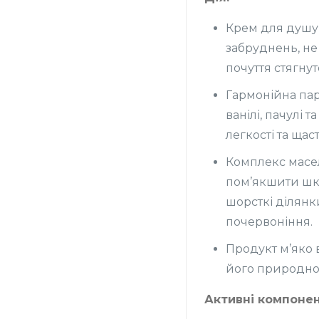
Крем для душу 
забруднень, не
почуття стягнут
Гармонійна па
ванілі, пачулі 
легкості та щаст
Комплекс масел
пом’якшити шк
шорсткі ділянк
почервоніння.
Продукт м’яко 
його природно
Активні компонен