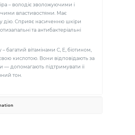
віра – володіє зволожуючими і
чими властивостями. Має
у дію. Сприяє насиченню шкіри
отизапальні та антибактеріальні
 – багатий вітамінами С, Е, біотином,
євою кислотою. Вони відповідають за
и — допомагають підтримувати її
вний тон.
mation