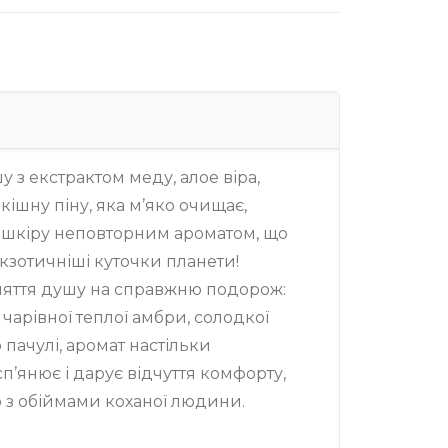
 з екстрактом меду, алое віра,
кішну піну, яка м’яко очищає,
є шкіру неповторним ароматом, що
кзотичніші куточки планети!
няття душу на справжню подорож:
чарівної теплої амбри, солодкої
о пачулі, аромат настільки
’янює і дарує відчуття комфорту,
о з обіймами коханої людини.