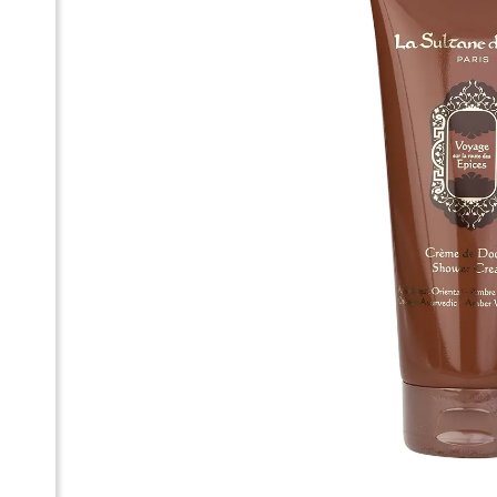
КР
AY