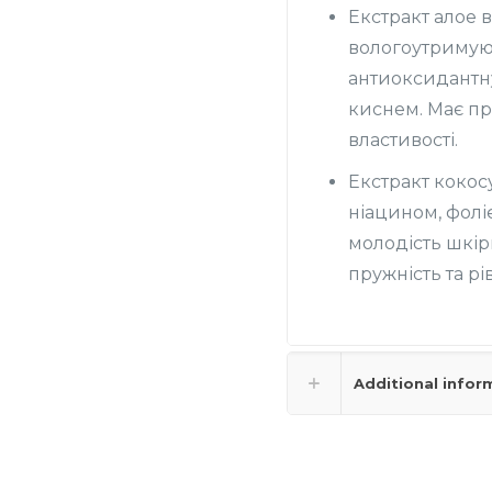
Екстракт алое 
вологоутримую
антиоксидантн
киснем. Має пр
властивості.
Екстракт кокосу
ніацином, фолі
молодість шкір
пружність та рі
Additional infor