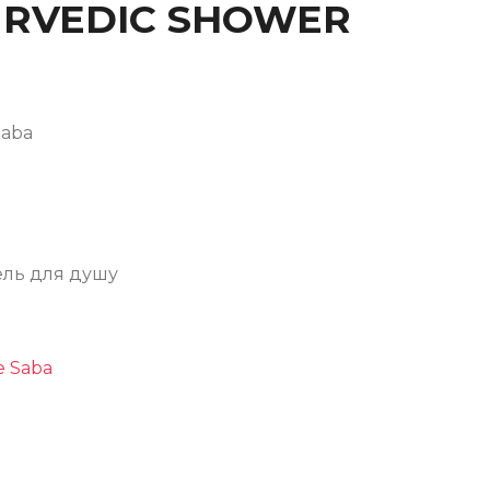
URVEDIC SHOWER
Saba
ель для душу
e Saba