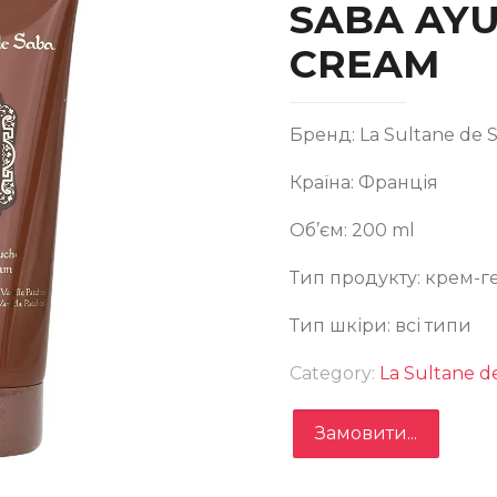
SABA AY
CREAM
Бренд: La Sultane de 
Країна: Франція
Об’єм: 200 ml
Тип продукту: крем-г
ЕМ-ГЕЛЬ ДЛЯ ДУШУ АЮРВЕДА LA SULTANE DE SABA
Тип шкіри: всі типи
URVEDIC SHOWER CREAM
Category:
La Sultane d
Замовити...