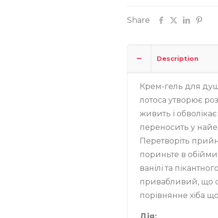
Замовити
Share
Записатися
Description
Крем-гель для душу
лотоса утворює роз
живить і обволіка
переносить у найе
Перетворіть прий
пориньте в обійми 
ванілі та пікантног
привабливий, що сп
порівнянне хіба щ
Дія: