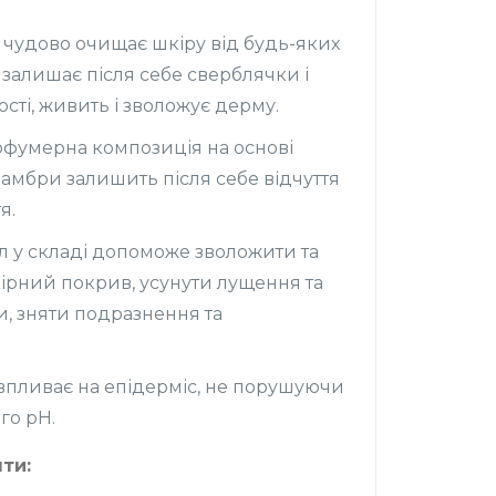
чудово очищає шкіру від будь-яких
 залишає після себе сверблячки і
ості, живить і зволожує дерму.
рфумерна композиція на основі
та амбри залишить після себе відчуття
я.
 у складі допоможе зволожити та
ірний покрив, усунути лущення та
и, зняти подразнення та
впливає на епідерміс, не порушуючи
го рН.
ти: