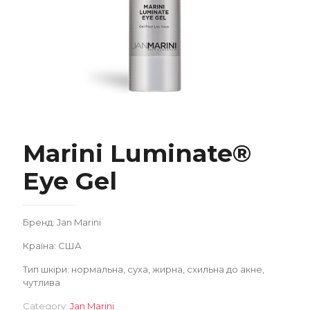
Marini Luminate® Eye Gel
Marini Luminate®
Eye Gel
Бренд: Jan Marini
Країна: США
Замовити
Тип шкіри: нормальна, суха, жирна, схильна до акне,
чутлива
Category:
Jan Marini