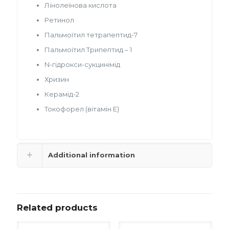
Лінолеїнова кислота
Ретинол
Пальмоїтил тетрапептид-7
Пальмоїтил Трипептид – 1
N-гідрокси-сукцинімід
Хризин
Керамід-2
Токофорел (вітамін Е)
Additional information
Related products