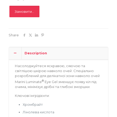
Записатися
Замовити...
Share
Description
Насолоджуйтеся яскравою, сяючою та
світлішою шкірою навколо очей. Спеціально
розроблений для делікатної зони навколо очей
®
Marini Luminate
Eye Gel зменшує появу кіл під
очима, мінімізує дрібні та глибокі зморшки.
Ключові інгрідієнти:
Хромбрайт
Лінолева кислота