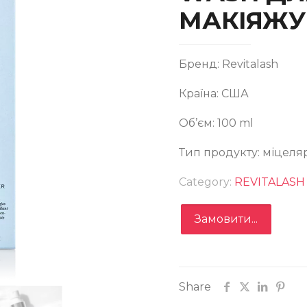
МАКІЯЖУ
Бренд: Revitalash
Країна: США
Об’єм: 100 ml
ЦЕЛЯРНА ВОДА MICELLAR WATER LASH WASH ДЛЯ
Тип продукту: міцеля
ЯТТЯ МАКІЯЖУ
Category:
REVITALASH
Замовити...
Замовити
Share