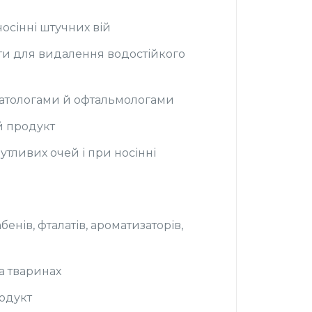
осінні штучних вій
ти для видалення водостійкого
атологами й офтальмологами
й продукт
утливих очей і при носінні
з
бенів, фталатів, ароматизаторів,
на тваринах
одукт