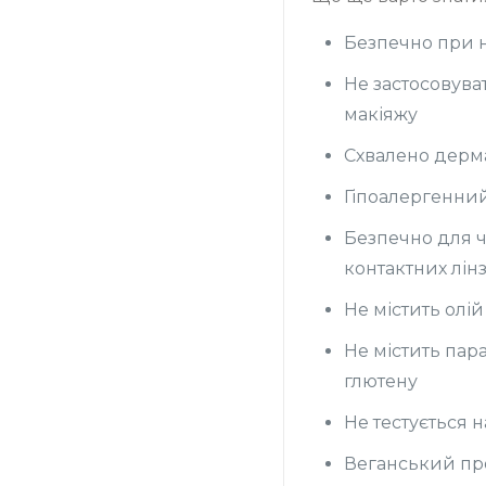
Безпечно при н
Не застосовува
макіяжу
Схвалено дерм
Гіпоалергенни
Безпечно для ч
контактних лін
Не містить олій
Не містить пара
глютену
Не тестується 
Веганський пр