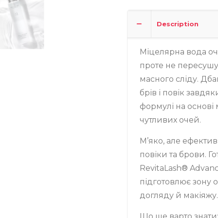
Записатися
Description
Міцелярна вода оч
проте не пересушу
масного сліду. Дба
брів і повік завдя
формулі на основі
чутливих очей.
М’яко, але ефектив
повіки та брови. Г
RevitaLash® Advanc
підготовлює зону 
догляду й макіяжу.
Що ще варто знати