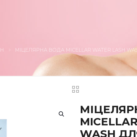
SH
МІЦЕЛЯРНА ВОДА MICELLAR WATER LASH WA
МІЦЕЛЯР
MICELLA
WASH ДЛ