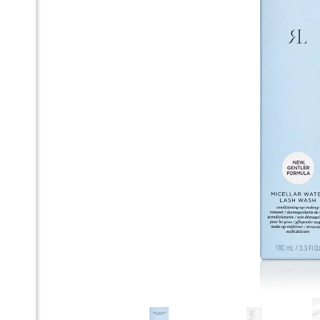
МІ
ЗН