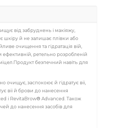
ищує від забруднень і макіяжу,
є шкіру й не залишає плівки або
йливе очищення та гідратація вій,
ки ефективній, ретельно розробленій
 міцел.Продукт безпечний навіть для
но очищує, заспокоює й гідратує вії,
отує вії й брови до нанесення
ed і RevitaBrow® Advanced. Також
очей до нанесення засобів для
: