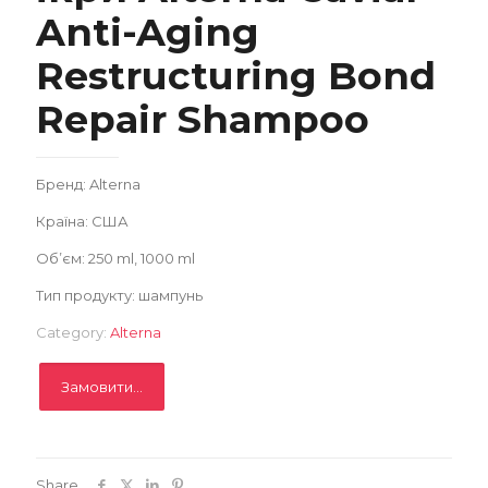
Anti-Aging
Restructuring Bond
Замовити
Repair Shampoo
Записатися
Бренд: Alterna
Країна: США
Об’єм: 250 ml, 1000 ml
Тип продукту: шампунь
Category:
Alterna
Замовити...
Share