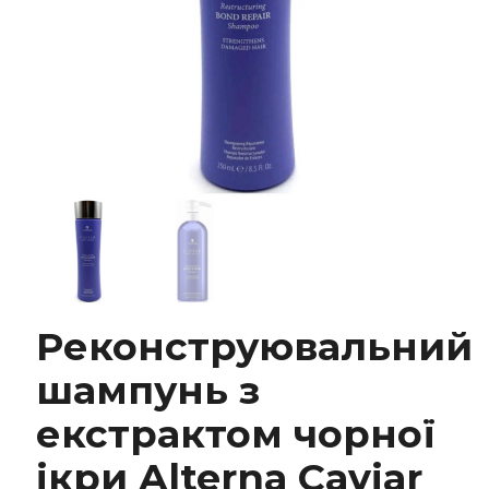
Реконструювальний шампунь з екстрактом
Реконструювальний
чорної ікри Alterna Caviar Anti-Aging
Restructuring Bond Repair Shampoo
шампунь з
екстрактом чорної
ікри Alterna Caviar