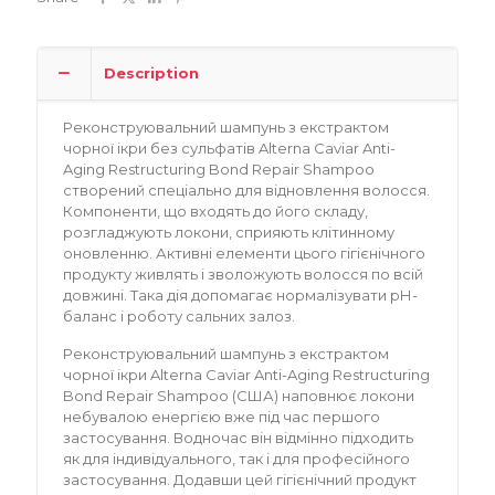
Description
Реконструювальний шампунь з екстрактом
чорної ікри без сульфатів Alterna Caviar Anti-
Aging Restructuring Bond Repair Shampoo
створений спеціально для відновлення волосся.
Компоненти, що входять до його складу,
розгладжують локони, сприяють клітинному
оновленню. Активні елементи цього гігієнічного
продукту живлять і зволожують волосся по всій
довжині. Така дія допомагає нормалізувати рН-
баланс і роботу сальних залоз.
Реконструювальний шампунь з екстрактом
чорної ікри Alterna Caviar Anti-Aging Restructuring
Bond Repair Shampoo (США) наповнює локони
небувалою енергією вже під час першого
застосування. Водночас він відмінно підходить
як для індивідуального, так і для професійного
застосування. Додавши цей гігієнічний продукт