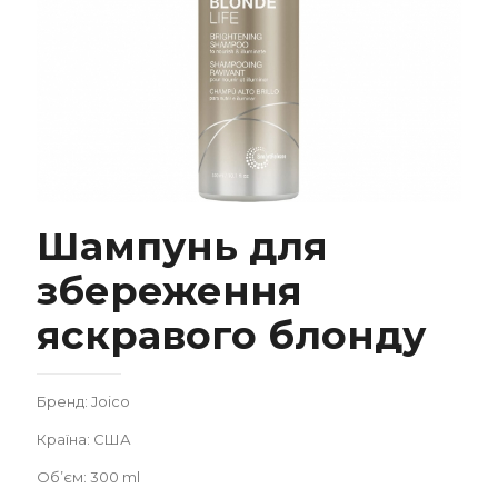
Шампунь для
Шампунь для збереження яскравого блонду
збереження
яскравого блонду
Бренд: Joico
Замовити
Країна: США
Об’єм: 300 ml