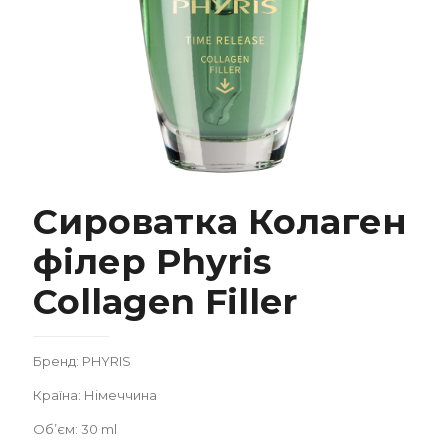
Сироватка Колаген філер Phyris Collagen
Сироватка Колаген
Filler
філер Phyris
Collagen Filler
Бренд: PHYRIS
Замовити
Країна: Німеччина
Об’єм: 30 ml
Записатися