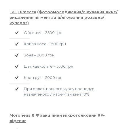
IPL
Lumecca
(фотоомолодження/лікування акне/
видалення пігментацій/лікування розацеа/
купероз)
Обличчя – 3500 грн
Крила носа – 1500 грн
Зона – 2000 грн
Шия+декольте – 5500 грн
Кисті рук – 5000 грн
При оплаті повного курсу процедур,
назначеного лікарем, знижка 10%
АПАРАТНІ ПРОЦЕДУРИ
Morpheus
8 Фракційний мікроголковий
RF
-
ліфтинг