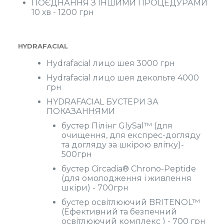
ПОЄДНАННЯ З ІНШИМИ ПРОЦЕДУРАМИ
10 хв - 1200 грн
HYDRAFACIAL
Hydrafacial лицо шея 3000 грн
Hydrafacial лицо шея декольте 4000
грн
HYDRAFACIAL БУСТЕРИ ЗА
ПОКАЗАННЯМИ
бустер Пілінг GlySal™ (для
очищення, для експрес-догляду
та догляду за шкірою влітку)-
500грн
бустер Circadia® Chrono-Peptide
(для омолодження і живлення
шкіри) - 700грн
бустер освітлюючий BRITENOL™
(Ефективний та безпечний
освітлюючий комплекс ) - 700 грн