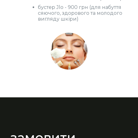
бустер Jlo - 900 грн (для набуття
сяючого, здорового та молодого
вигляду шкіри)
замовити