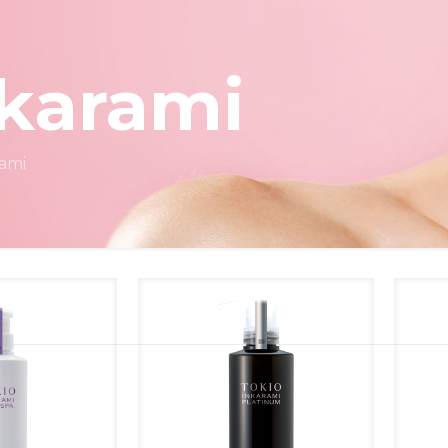
nkarami
rami
мпунь для всіх типів волосся TOKIO IE INKARAMI
ATINUM SHAMPOO