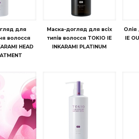
гляд для
Маска-догляд для всіх
Олія
ня волосся
типів волосся TOKIO IE
IE O
KARAMI HEAD
INKARAMI PLATINUM
Замовити
EATMENT
Записатися