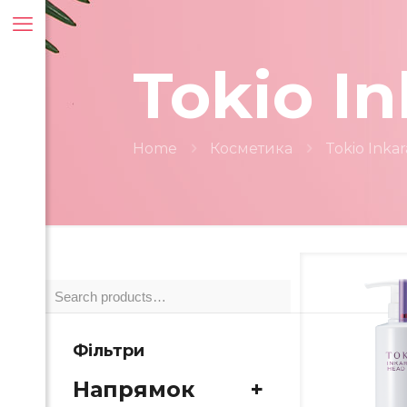
Tokio I
Home
Косметика
Tokio Inka
Фільтри
Ша
Напрямок
+
PL
ти