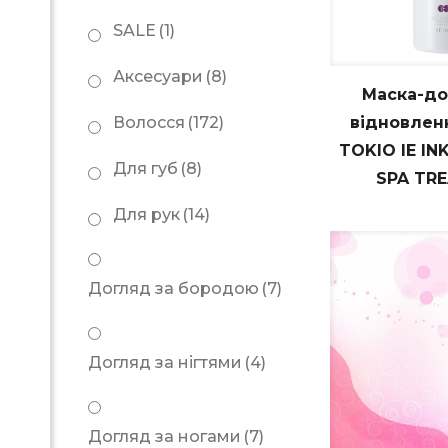
SALE
(1)
Аксесуари
(8)
Маска-до
відновлен
Волосся
(172)
TOKIO IE IN
Для губ
(8)
SPA TR
Для рук
(14)
Догляд за бородою
(7)
Догляд за нігтями
(4)
Догляд за ногами
(7)