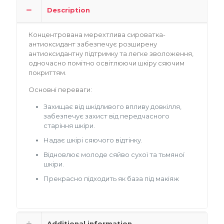
Description
Концентрована мерехтлива сироватка-
антиоксидант забезпечує розширену
антиоксидантну підтримку та легке зволоження,
одночасно помітно освітлюючи шкіру сяючим
покриттям.
Основні переваги:
Захищає від шкідливого впливу довкілля,
забезпечує захист від передчасного
старіння шкіри.
Надає шкірі сяючого відтінку.
Відновлює молоде сяйво сухої та тьмяної
шкіри.
Прекрасно підходить як база під макіяж
Additional information