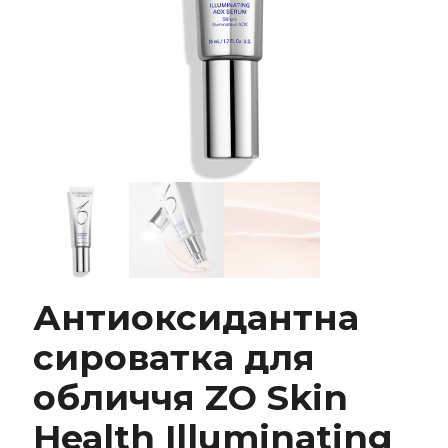
Антиоксидантна сироватка для обличчя ZO
Skin Health Illuminating AOX Serum
Антиоксидантна
сироватка для
обличчя ZO Skin
Health Illuminating
Замовити