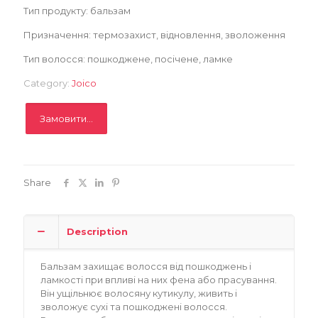
Тип продукту: бальзам
Призначення: термозахист, відновлення, зволоження
Тип волосся: пошкоджене, посічене, ламке
Category:
Joico
Замовити...
Share
Description
Бальзам захищає волосся від пошкоджень і
ламкості при впливі на них фена або прасування.
Він ущільнює волосяну кутикулу, живить і
зволожує сухі та пошкоджені волосся.