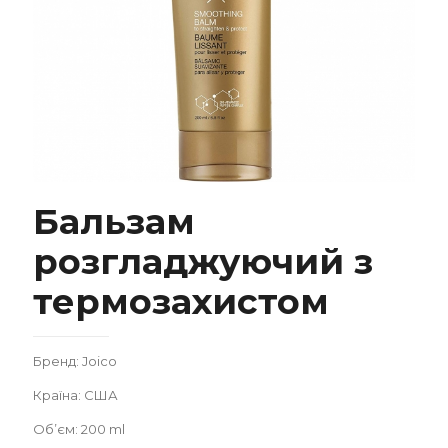
Бальзам розгладжуючий з термозахистом
Бальзам
розгладжуючий з
термозахистом
Замовити
Бренд: Joico
Країна: США
Об’єм: 200 ml
Записатися