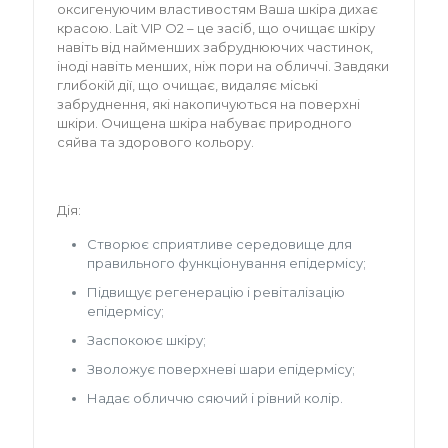
оксигенуючим властивостям Ваша шкіра дихає
красою. Lait VIP O2 – це засіб, що очищає шкіру
навіть від найменших забруднюючих частинок,
іноді навіть менших, ніж пори на обличчі. Завдяки
глибокій дії, що очищає, видаляє міські
забруднення, які накопичуються на поверхні
шкіри. Очищена шкіра набуває природного
сяйва та здорового кольору.
Дія:
Створює сприятливе середовище для
правильного функціонування епідермісу;
Підвищує регенерацію і ревіталізацію
епідермісу;
Заспокоює шкіру;
Зволожує поверхневі шари епідермісу;
Надає обличчю сяючий і рівний колір.