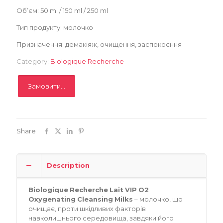
Об’єм: 50 ml / 150 ml / 250 ml
Записатися
Тип продукту: молочко
Призначення: демакіяж, очищення, заспокоєння
Category:
Biologique Recherche
Замовити...
Share
Description
Biologique
Recherche
Lait
VIP
O
2
Oxygenating
Cleansing
Milks
– молочко, що
очищає, проти шкідливих факторів
навколишнього середовища, завдяки його