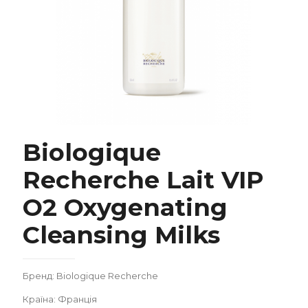
Biologique
Recherche Lait VIP
Biologique Recherche Lait VIP O2 Oxygenating
Cleansing Milks
O2 Oxygenating
Cleansing Milks
Бренд: Biologique Recherche
Країна: Франція
Замовити