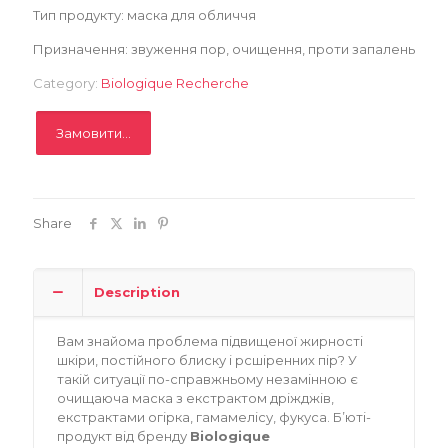
Тип продукту: маска для обличчя
Записатися
Призначення: звуження пор, очищення, проти запалень
Category:
Biologique Recherche
Замовити...
Share
Description
Вам знайома проблема підвищеної жирності
шкіри, постійного блиску і рсшіренних пір? У
такій ситуації по-справжньому незамінною є
очищаюча маска з екстрактом дріжджів,
екстрактами огірка, гамамелісу, фукуса. Б’юті-
продукт від бренду
Biologique