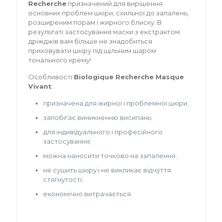
Recherche
призначений для вирішення
основних проблем шкіри, схильної до запалень,
розширеним порам і жирного блиску. В
результаті застосування маски з екстрактом
дріжджів вам більше не знадобиться
приховувати шкіру під щільним шаром
тонального крему!
Особливості
Biologique Recherche Masque
Vivant
:
призначена для жирної і проблемної шкіри;
запобігає виникненню висипань;
для індивідуального і професійного
застосування;
можна наносити точково на запалення;
не сушить шкіру і не викликає відчуття
стягнутості;
економічно витрачається.