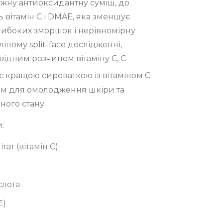
ужну антиоксидантну суміш, до
ь вітамін С і DMAE, яка зменшує
глибоких зморшок і нерівномірну
ліпому split-face дослідженні,
ідним розчином вітаміну С, C-
є кращою сироваткою із вітаміном С
им для омолодження шкіри та
ного стану.
:
тат (вітамін С)
слота
Е)