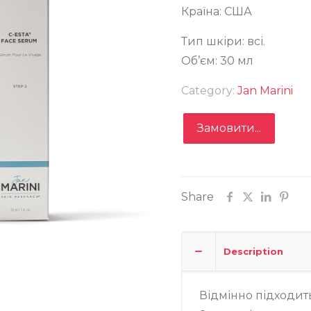
Країна: США
Тип шкіри: всі.
Об’єм: 30 мл
ESTA® Face Serum
Category:
Jan Marini
Замовити...
Share
Замовити
Description
Записатися
Відмінно підходить