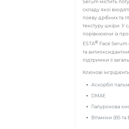
Serum містить пот
складу якої входят
появу дрібних та 
текстуру шкіри. У с
порівнюючи із пров
®
ESTA
Face Serum 
та антиоксидантн
підтримки її загаль
Ключові інгрідієнти
Аскорбіл пальмі
DMAE
Гіалуронова ки
Вітаміни (В5 та 