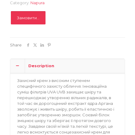
Category:
Napura
Замовити...
Share
Description
Захисний крем з високим ступенем
специфічного захисту обличчя. Інноваційна
суміш фільтрів UVA UVB захищає шкіру та
перешкоджає утворенню вільних радикалів, в
той час як дорогоцінний екстракт ядра Аргана
зволожує і живить шкіру, робить її еластичною і
запобігає утворенню зморшок. Соєвий білок
зміцнює шкіру та зберігає її протягом довгого
часу. Завдяки своїй м’якій та легкій текстурі, це
легко всмоктується сонцезахисний крем для