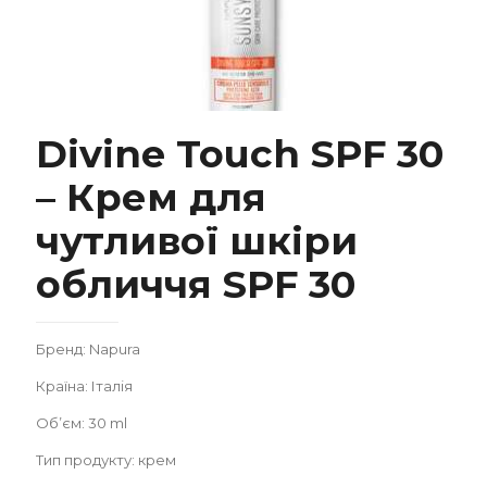
Divine Touch SPF 30
Divine Touch SPF 30 – Крем для чутливої ​​шкіри
– Крем для
обличчя SPF 30
чутливої ​​шкіри
обличчя SPF 30
Бренд: Napura
Замовити
Країна: Італія
Об’єм: 30 ml
Записатися
Тип продукту: крем