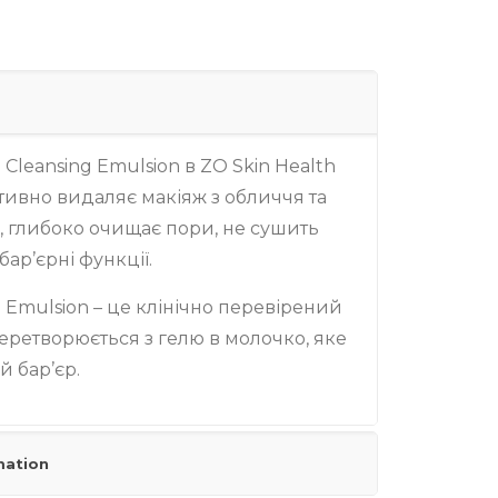
Cleansing Emulsion в ZO Skin Health
тивно видаляє макіяж з обличчя та
, глибоко очищає пори, не сушить
бар’єрні функції.
g Emulsion – це клінічно перевірений
перетворюється з гелю в молочко, яке
й бар’єр.
mation