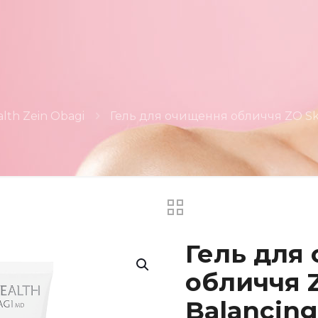
alth Zein Obagi
Гель для очищення обличчя ZO Ski
Гель для
обличчя Z
Balancing