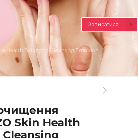
Записатися
n Health Balancing Cleansing Emulsion
 очищення
O Skin Health
 Cleansing