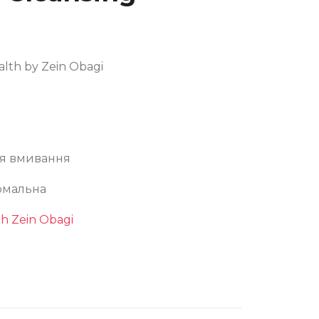
lth by Zein Obagi
ля вмивання
рмальна
th Zein Obagi