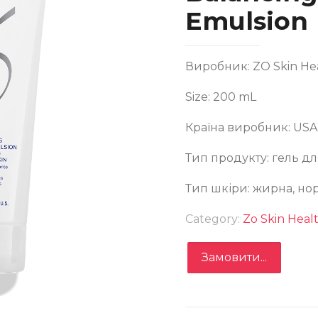
Emulsion
Виробник: ZO Skin Hea
ль для очищення обличчя ZO Skin Health Balancing
eansing Emulsion
Size: 200 mL
Країна виробник: USA
Тип продукту: гель д
Тип шкіри: жирна, но
Замовити
Category:
Zo Skin Heal
Записатися
Замовити...