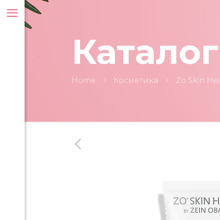
Каталог
Home
Косметика
Zo Skin He
ти