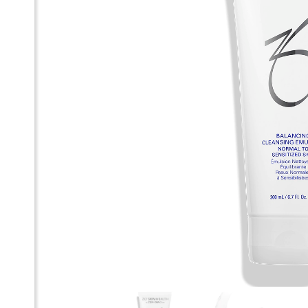
Ге
Cl