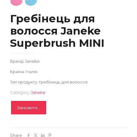
Замовити
Гребінець для
Записатися
волосся Janeke
Superbrush MINI
Бренд: Janeke
Країна: Італія
Тип продукту: гребінець, для волосся
Category:
Janeke
Замовити...
Share