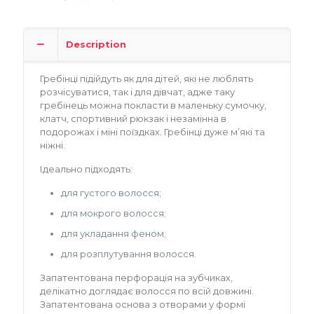
Description
Гребінці підійдуть як для дітей, які не люблять
розчісуватися, так і для дівчат, адже таку
гребінець можна покласти в маленьку сумочку,
клатч, спортивний рюкзак і незамінна в
подорожах і міні поїздках. Гребінці дуже м’які та
ніжні.
Ідеально підходять:
для густого волосся;
для мокрого волосся;
для укладання феном;
для розплутування волосся.
Запатентована перфорація на зубчиках,
делікатно доглядає волосся по всій довжині.
Запатентована основа з отворами у формі