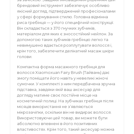
брендовий інструмент забезпечує особливо
якісний догляд, підтверджений професіоналами
у сфері формування стилю. Головна відмінна
риса гребінця — у його специфічній конструкції.
Він складається з 370 гнучких зубчиків,
матеріалом для яких є зносостійкий нейлон. За
допомогою таких зубчиків гребінцю легко та
невимушено вдається розплутувати волосся і,
крім того, забезпечити делікатний масаж шкіри
голови.
Компактна форма масажного гребінця для
волосся Xiaomoxuan Fairy Brush (Тайвань) дає
змогу поміщати його навіть у невеликі жіночі
сумочки. У комплекті з ним передбачена зручна
підставка, завдяки якій ваш аксесуар для
догляду матиме своє постійне місце на
косметичній полиці. На зубчиках гребінця після
місяців використання не з’являються
мікрозачіпки, оскільки він не видирає волосся.
Використовуючи цей товар, ви можете бути
абсолютно впевнені в його позитивних
властивостях. Крім того, такий аксесуар можна