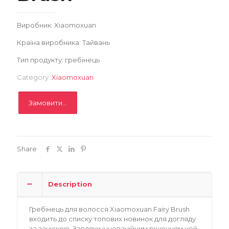
Замовити
Виробник: Xiaomoxuan
Записатися
Країна виробника: Тайвань
Тип продукту: гребінець
Category:
Xiaomoxuan
Замовити...
Share
Description
Гребінець для волосся Xiaomoxuan Fairy Brush
входить до списку топових новинок для догляду
за зачіскою. Завдяки інноваційним рішенням цей