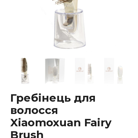
Гребінець для волосся Xiaomoxuan Fairy
Brush
Гребінець для
волосся
Xiaomoxuan Fairy
Brush