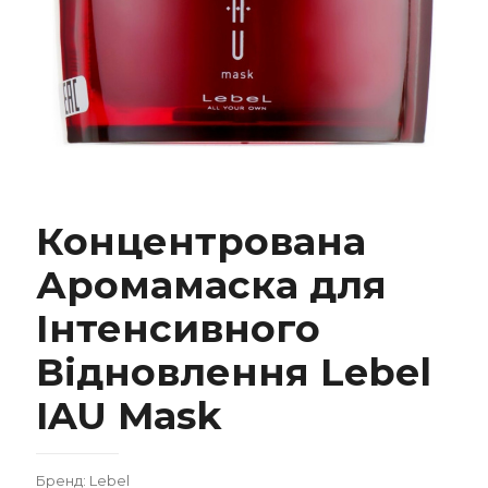
Концентрована Аромамаска для
Концентрована
Інтенсивного Відновлення Lebel IAU Mask
Аромамаска для
Інтенсивного
Відновлення Lebel
IAU Mask
Замовити
Бренд: Lebel