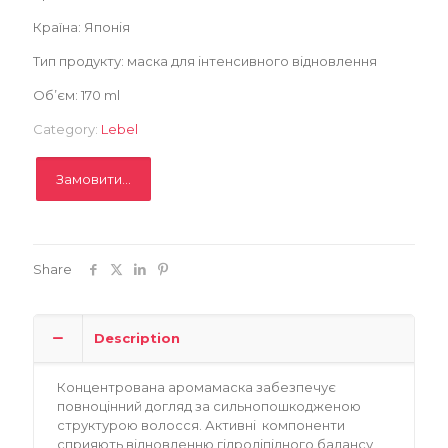
Записатися
Країна: Японія
Тип продукту: маска для інтенсивного відновлення
Об’єм: 170 ml
Category:
Lebel
Замовити...
Share
Description
Концентрована аромамаска забезпечує
повноцінний догляд за сильнопошкодженою
структурою волосся. Активні компоненти
сприяють відновленню гідроліпідного балансу