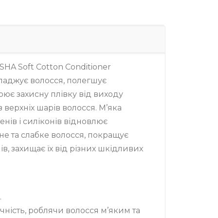
A Soft Cotton Conditioner
ладжує волосся, полегшує
рює захисну плівку від виходу
з верхніх шарів волосся. М’яка
нів і силіконів відновлює
не та слабке волосся, покращує
ів, захищає їх від різних шкідливих
.
чність, роблячи волосся м’яким та