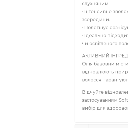
слухняним.
• Інтенсивне звол
зсередини.
• Полегшує розчісу
• Ідеально підход
чи освітленого вол
АКТИВНИЙ ІНГРЕД
Олія бавовни місти
відновлюють приро
волосся, гарантую
Відчуйте відновле
застосуванням Soft
вибір для здоровог