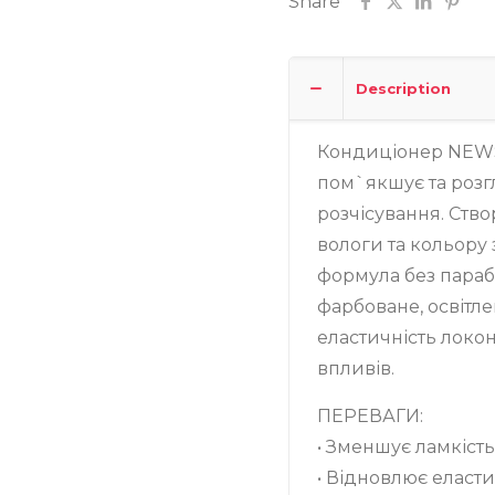
Share
Записатися
Description
Кондиціонер NEWSH
пом`якшує та розг
розчісування. Ство
вологи та кольору 
формула без парабе
фарбоване, освітле
еластичність локон
впливів.
ПЕРЕВАГИ:
• Зменшує ламкість
• Відновлює еласти