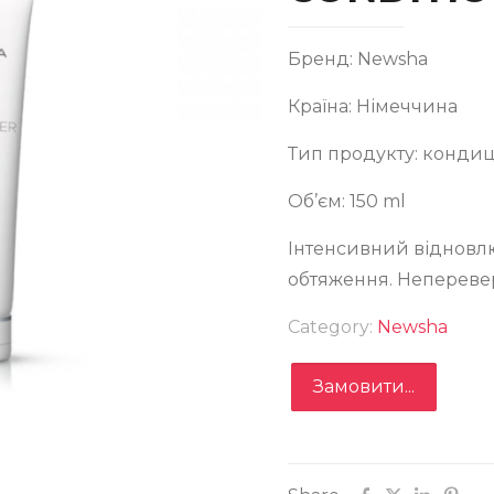
Бренд: Newsha
Країна: Німеччина
Тип продукту: кондиц
Об’єм: 150 ml
НДИЦІОНЕР М’ЯКИЙ КРЕМОВИЙ SOFT COTTON
Інтенсивний відновл
NDITIONER 150 МЛ
обтяження. Неперевер
Category:
Newsha
Замовити...
Замовити