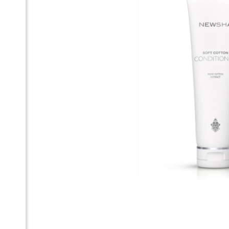
КО
CO