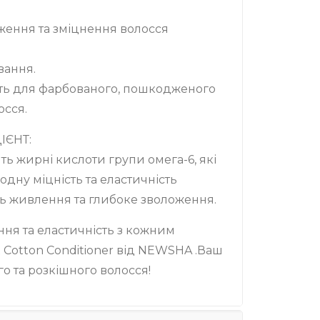
оження та зміцнення волосся
вання.
ить для фарбованого, пошкодженого
осся.
ІЄНТ:
ть жирні кислоти групи омега-6, які
дну міцність та еластичність
ть живлення та глибоке зволоження.
ння та еластичність з кожним
 Cotton Conditioner від NEWSHA .Ваш
о та розкішного волосся!