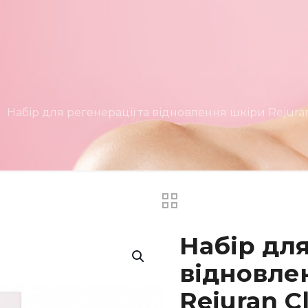
Набір для регенерації та відновлення шкіри Rejuran C
Набір для
відновле
Rejuran Cl