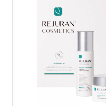
Наб
Lin