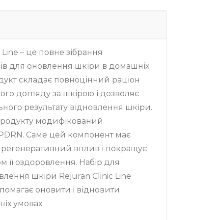
c Line – це повне зібрання
ів для оновлення шкіри в домашніх
дукт складає повноцінний раціон
го догляду за шкірою і дозволяє
ного результату відновлення шкіри.
 продукту модифікований
-PDRN. Саме цей компонент має
регенеративний вплив і покращує
м її оздоровлення. Набір для
влення шкіри Rejuran Clinic Line
опомагає оновити і відновити
іх умовах.