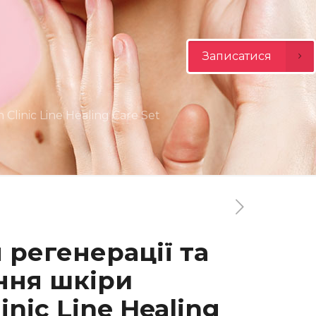
Записатися
linic Line Healing Care Set
 регенерації та
ння шкіри
inic Line Healing