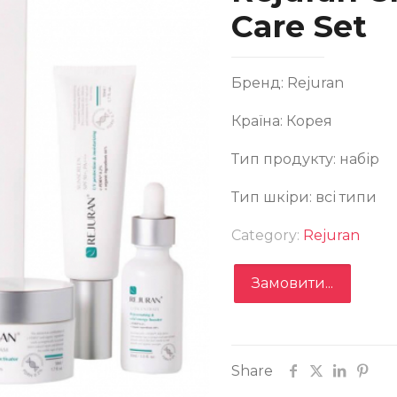
Care Set
Бренд: Rejuran
Країна: Корея
Тип продукту: набір
ір для регенерації та відновлення шкіри Rejuran Clin
Тип шкіри: всі типи
e Healing Care Set
Category:
Rejuran
Замовити...
Замовити
Share