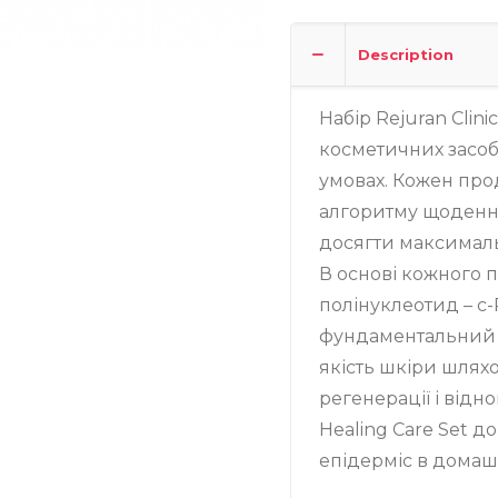
Записатися
Description
Набір Rejuran Clini
косметичних засоб
умовах. Кожен про
алгоритму щоденно
досягти максималь
В основі кожного
полінуклеотид – c
фундаментальний 
якість шкіри шляхо
регенерації і відно
Healing Care Set д
епідерміс в домашн