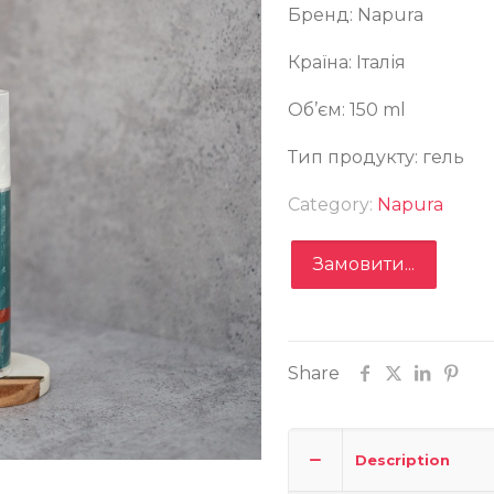
Бренд: Napura
Країна: Італія
EASURE GEL – Гель-насолода після засмаги
Об’єм: 150 ml
Тип продукту: гель
Category:
Napura
Замовити...
Замовити
Share
Записатися
Description