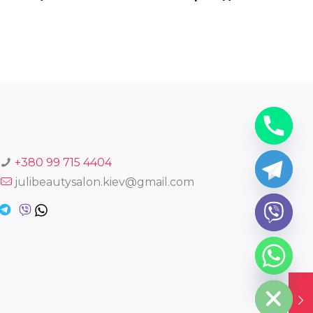
+380 99 715 4404
julibeautysalon.kiev@gmail.com
chaty
Hide