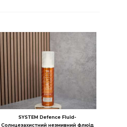
SYSTEM Defence Fluid-
Солнцезахистний незмивний флюід