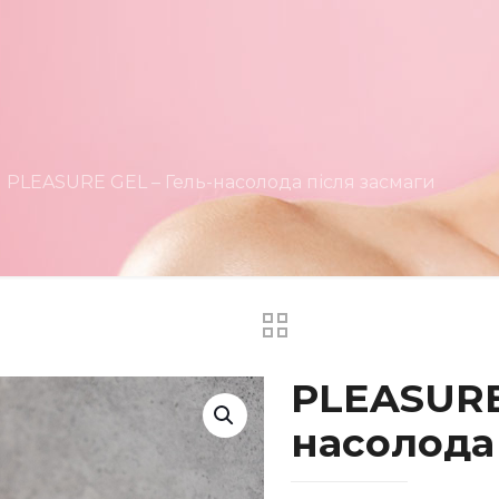
PLEASURE GEL – Гель-насолода після засмаги
PLEASURE
насолода