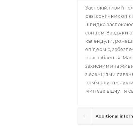
Заспокійливий гел
разі сонячних опік
швидко заспокоює
сонцем. Завдяки о
календули, ромашки
епідерміс, забезп
розслаблення. Масл
захисними та жив
з есенціями лаванд
пом’якшують чутлив
миттєве відчуття св
Additional infor