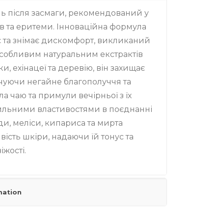
ь після засмаги, рекомендований у
ів та еритеми. Інноваційна формула
 та знімає дискомфорт, викликаний
собливим натуральним екстрактів
, ехінацеї та деревію, він захищає
ечуючи негайне благополуччя та
а чаю та примули вечірньої з їх
ильними властивостями в поєднанні
и, меліси, кипариса та мирта
ість шкіри, надаючи їй тонус та
іжості.
mation