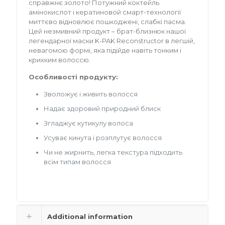
справжнє золото! Потужний коктейль
амінокислот і кератиновой смарт-технології
миттєво відновлює пошкоджені, слабкі пасма.
Цей незмивний продукт – брат-близнюк нашої
легендарної маски K-PAK Reconstructor в легшій,
невагомою формі, яка підійде навіть тонким і
крихким волоссю.
Особливості продукту:
Зволожує і живить волосся
Надає здоровий природний блиск
Згладжує кутикулу волоса
Усуває кинута і розплутує волосся
Чи не жирнить, легка текстура підходить
всім типам волосся
Additional information