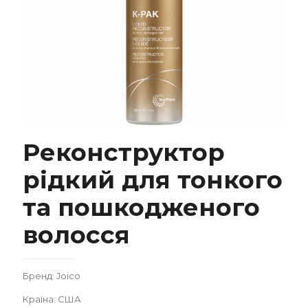
Реконструктор
Реконструктор рідкий для тонкого та
рідкий для тонкого
пошкодженого волосся
та пошкодженого
волосся
Бренд: Joico
Замовити
Країна: США