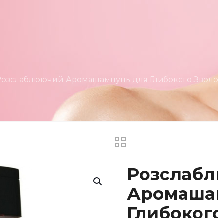
Розслаблюючий Аромашампунь для Глибокого Зволоже
Розслаб
Аромаша
Глибоког