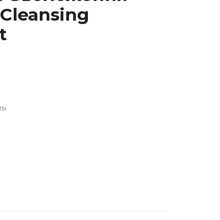
 Cleansing
t
нь