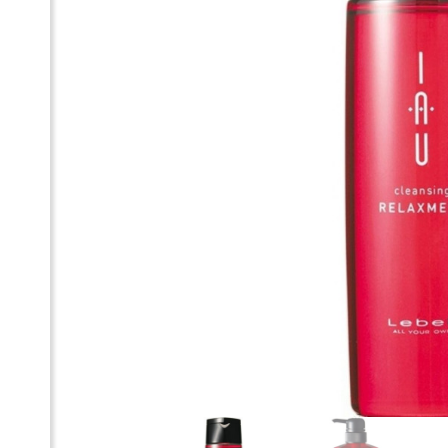
Ро
Зв