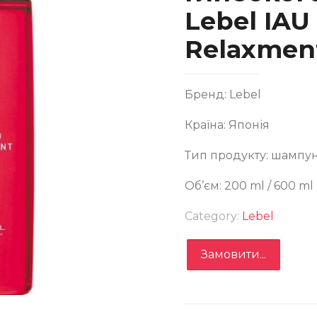
Lebel IAU
Relaxmen
Бренд: Lebel
зслаблюючий Аромашампунь для Глибокого
Країна: Японія
оложення Lebel IAU Cleansing Relaxment
Тип продукту: шампу
Об’єм: 200 ml / 600 ml
Category:
Lebel
Замовити...
Замовити
Записатися