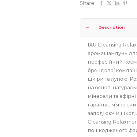
Share
Description
IAU Cleansing Rel
аромашампунь для 
професійний косме
брендової компанії
шкіри та лупою. Р
на основі натураль
мінерали та ефірн
гарантує м’яке оч
заподіюючи шкоди 
Cleansing Relaxme
пошкодженого фар