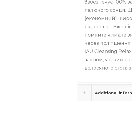
Забезпечує 100% з
палючого сонця. Ш
(економний) широко
відновлює. Вже пі
помітите чимале з
через поліпшення 
IAU Cleansing Rela
залізом, у такий с
волосяного стрижн
Additional infor