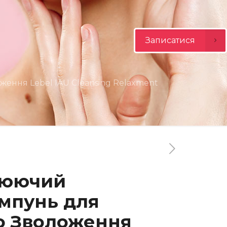
Записатися
ння Lebel IAU Cleansing Relaxment
люючий
мпунь для
о Зволоження