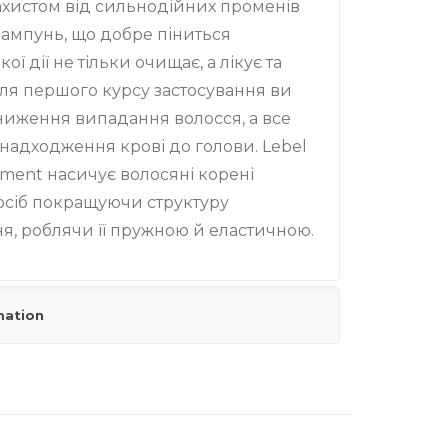
ахистом від сильнодійних променів
ампунь, що добре піниться
ї дії не тільки очищає, а лікує та
сля першого курсу застосування ви
ниження випадання волосся, а все
надходження крові до голови. Lebel
xment насичує волосяні корені
посіб покращуючи структуру
я, роблячи її пружною й еластичною.
mation