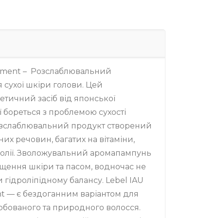
axment – Розслаблювальний
сухої шкіри голови. Цей
тичний засіб від японської
 бореться з проблемою сухості
озслаблювальний продукт створений
них речовин, багатих на вітаміни,
і олії. Зволожувальний аромапампунь
ищення шкіри та пасом, водночас не
гідроліпідному балансу. Lebel IAU
nt — є бездоганним варіантом для
бованого та природного волосся.