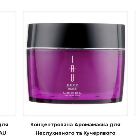
для
Концентрована Аромамаска для
AU
Неслухняного та Кучерявого