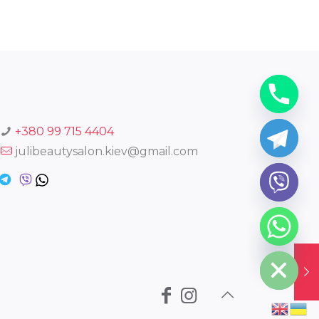
+380 99 715 4404
julibeautysalon.kiev@gmail.com
chaty
Hide