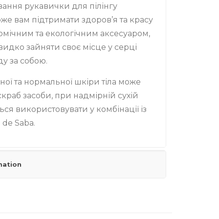
вання рукавички для пілінгу
е вам підтримати здоров’я та красу
номічним та екологічним аксесуаром,
идко зайняти своє місце у серці
у за собою.
ої та нормальної шкіри тіла може
скраб засоби, при надмірній сухій
ся використовувати у комбінації із
 de Saba.
mation