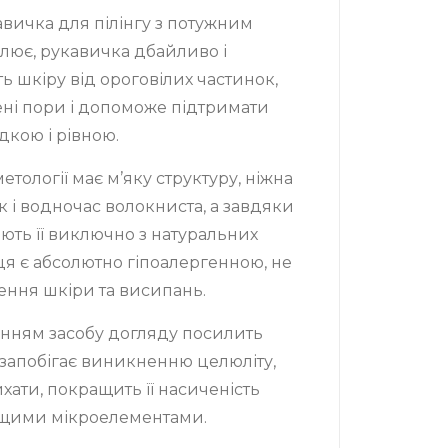
авичка для пілінгу з потужним
лює, рукавичка дбайливо і
ь шкіру від ороговілих частинок,
ені пори і допоможе підтримати
дкою і рівною.
сметології має м’яку структуру, ніжна
 і водночас волокниста, а завдяки
ють її виключно з натуральних
ця є абсолютно гіпоалергенною, не
ння шкіри та висипань.
нням засобу догляду посилить
 запобігає виникненню целюліту,
хати, покращить її насиченість
ющими мікроелементами.