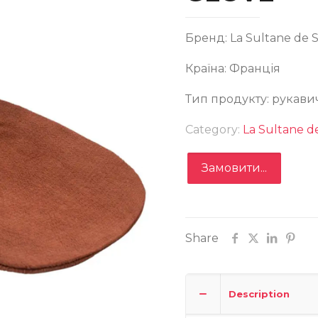
Бренд: La Sultane de 
Країна: Франція
Тип продукту: рукави
КАВИЦЯ ДЛЯ ДУШУ LA SULTANE DE SABA KESSA GLO
Category:
La Sultane d
Замовити...
Share
Замовити
Description
Записатися