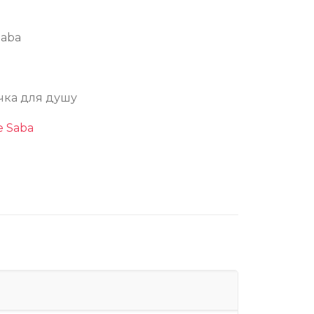
Saba
чка для душу
VE
e Saba