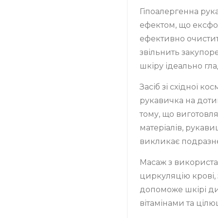
Гіпоалергенна рук
ефектом, що ексфо
ефективно очистит
звільнить закупор
шкіру ідеально гла
Засіб зі східної ко
рукавичка на дотик
тому, що виготовля
матеріалів, рукави
викликає подразне
Масаж з використа
циркуляцію крові,
допоможе шкірі ди
вітамінами та ціл