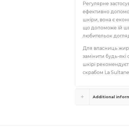
Регулярне застосу
ефективно допомож
шкіри, вона є еко
що допоможе їй шв
любительок догляд
Для власниць жирн
замінити будь-які 
шкірі рекомендуєть
скрабом La Sultane
Additional infor