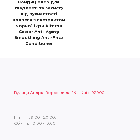
Кондиціонер для
гладкості та захисту
від пухнастості
волосся з екстрактом
чорної ікри Alterna
Caviar Anti-Aging
Smoothing Anti-Frizz
Conditioner
Вулиця Андрія Верхогляда, 14а, Київ, 02000
Пн - Пт: 9:00 - 20:00,
Сб - Нд: 10:00 - 19:00