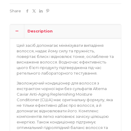
Share
Description
Цей засіб допомагає мінімізувати випадіння
волосся, надає йому силу та пружність,
повертає блиск і відновлює тонке, ослаблене та
виснажене волосся. Водночас ефективність
цього б’юті-продукту підтверджена під час
ретельного лабораторного тестування.
Зволожуючий кондиціонер для волосся з
екстрактом чорної ікри без сульфатів Alterna
Caviar Anti-Aging Replenishing Moisture
Conditioner (США) має оригінальну формулу, яка
не тільки ефективно дбає про волосся, а й
допомагає відновлювати його. Комплекс
компонентів легко наповнює зачіску цілющою
енергією. Також кондиціонер підтримує
оптимальний гідроліпідний баланс волосся та