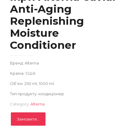
Anti-Aging
Replenishing
Замовити
Moisture
Записатися
Conditioner
Бренд: Alterna
Країна: США
Об’єм: 250 ml, 1000 ml
Тип продукту: кондиціонер
Category:
Alterna
Замовити...