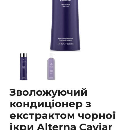
Зволожуючий
Зволожуючий кондиціонер з екстрактом
чорної ікри Alterna Caviar Anti-Aging
кондиціонер з
Replenishing Moisture Conditioner
екстрактом чорної
ікри Alterna Caviar