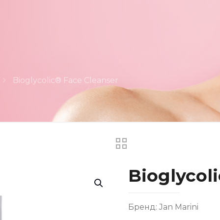
Bioglycolic® Face Cleanser
Bioglycol
Бренд: Jan Marini