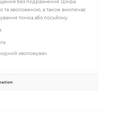
щення без подразнення. Шкіра
ю та зволоженою, а також виключає
сування тоніка або лосьйону.
:
ота
иродний зволожувач
mation