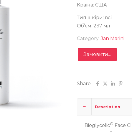
Країна: США
Тип шкіри: всі.
glycolic® Face Cleanser
Об’єм: 237 мл
Category:
Jan Marini
Замовити...
Замовити
Share
Записатися
Description
®
Bioglycolic
Face C