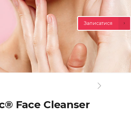
Записатися
ic® Face Cleanser