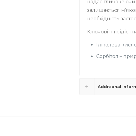
надає глибоке очи
залишається м’яко
необхідність засто
Ключові інгрідієнти
Гліколева кисл
Сорбітол – пр
Additional infor