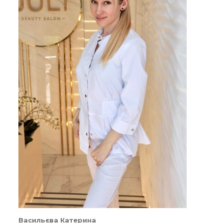
Васильєва Катерина
Замовити
Записатися
Васильєва Катерина