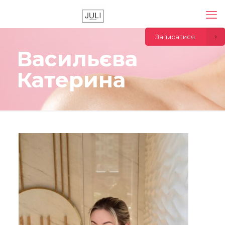
Записатися
Васильєва
Катерина