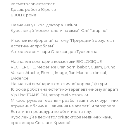
косметолог-естетист
Досвід роботи 16 років
В JULI 6 років
Навчання у школі доктора Юдіної
Курс лекцій “косметологічна хімія” Юлії Гагаріної
Учасник конференції на тему “Природний результат
естетичних проблем”
Авторські семінари Олександра Туркевича
Навчальні семінари з косметики BIOLOGIQUE
RECHERCHE, Meder, Rejuran pdrn, babor, Guam, Bruno
Vassari, Atache, Elemis, Image, Jan Marini, Is clinical,
Evidence
Навчальні семінари з естетичної корекції фігури
10 років роботи на естетико-терапевтичному апараті
Vip Line TRANSION, авторські методики.
Мікрострумова терапія – реабілітація постхірургічних
втручань обличчя. Навчання на апараті Stratosphere.
Естетичні процедури по обличчю та тілу.
Курс лекцій з дерматології доктора медичних наук,
професора Світлани Крижної