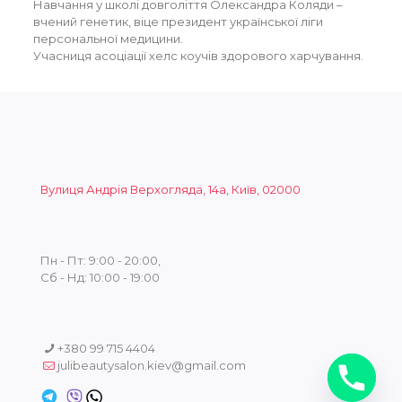
Навчання у школі довголіття Олександра Коляди –
вчений генетик, віце президент української ліги
персональної медицини.
Учасниця асоціації хелс коучів здорового харчування.
Вулиця Андрія Верхогляда, 14а, Київ, 02000
Пн - Пт: 9:00 - 20:00,
Сб - Нд: 10:00 - 19:00
+380 99 715 4404
julibeautysalon.kiev@gmail.com