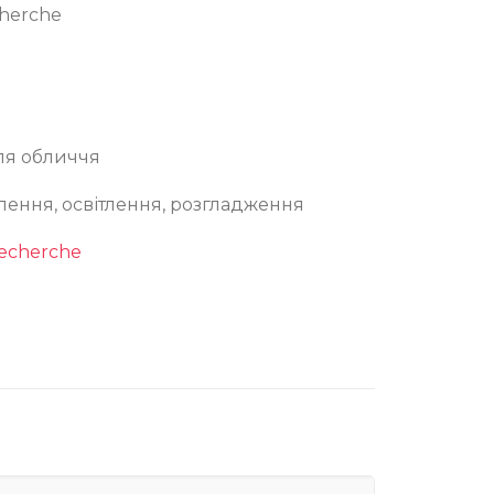
cherche
ля обличчя
ення, освітлення, розгладження
Recherche