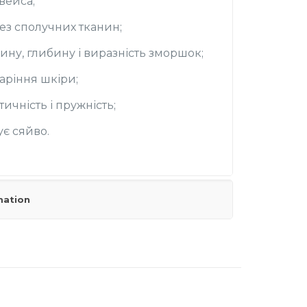
вейса;
з сполучних тканин;
ну, глибину і виразність зморшок;
аріння шкіри;
ичність і пружність;
ує сяйво.
mation