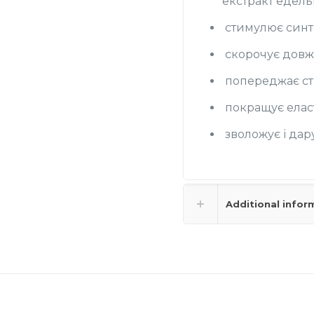
екстракт едель
стимулює синте
скорочує довжи
попереджає ст
покращує еласт
зволожує і дар
Additional infor