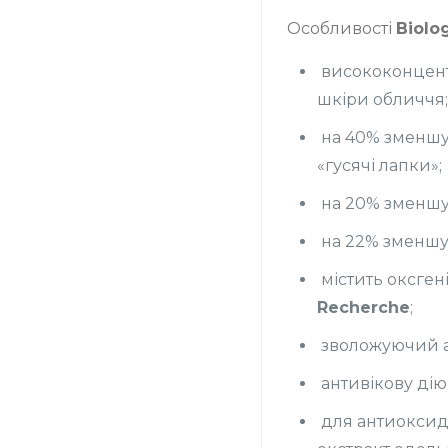
Особливості
Biolo
висококонцен
шкіри обличчя;
на 40% зменшує
«гусячі лапки»;
на 20% зменшу
на 22% зменшує
містить оксге
Recherche
;
зволожуючий аг
антивікову дію 
для антиоксида