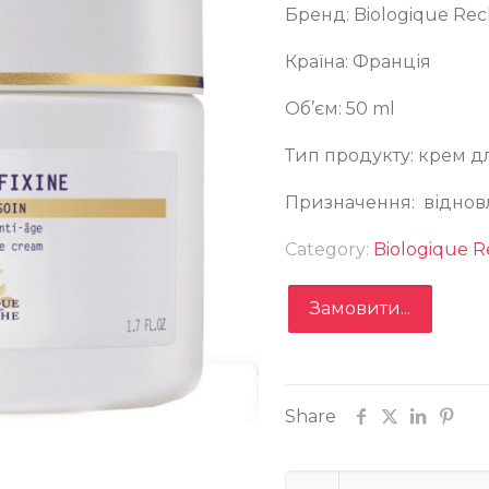
Бренд: Biologique Re
Країна: Франція
Об’єм: 50 ml
Тип продукту: крем д
Призначення: відновл
Category:
Biologique 
logique Recherche Biofixine Cream
Замовити...
Share
Замовити