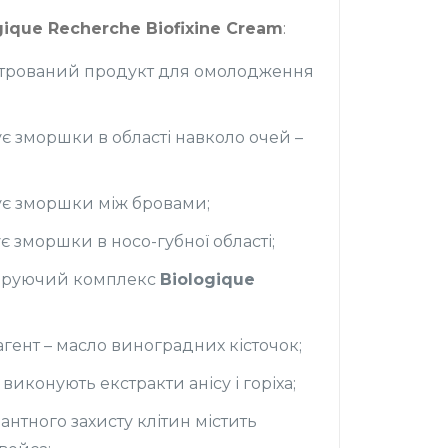
gique Recherche Biofixine Cream
:
трований продукт для омолодження
 зморшки в області навколо очей –
є зморшки між бровами;
 зморшки в носо-губної області;
ніруючий комплекс
Biologique
ент – масло виноградних кісточок;
виконують екстракти анісу і горіха;
нтного захисту клітин містить