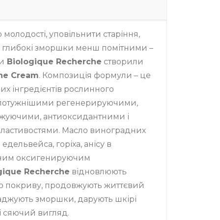
молодості, уповільнити старіння,
 глибокі зморшки менш помітними –
и
Biologique Recherche
створили
ine Cream
. Композиція формули – це
них інгредієнтів рослинного
потужнішими регенерируючими,
жуючими, антиоксидантними і
астивостями. Масло виноградних
 едельвейса, горіха, анісу в
жним оксигенируючим
gique Recherche
відновлюють
о покриву, продовжують життєвий
ладжують зморшки, дарують шкірі
 сяючий вигляд.