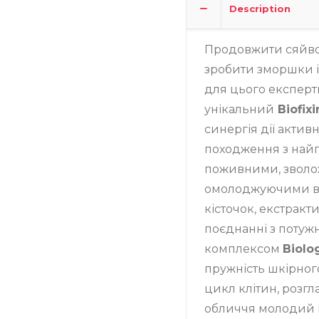
Description
Записатися
Продовжити сяйво 
зробити зморшки і
для цього експерт
унікальний
Biofix
синергія дії актив
походження з най
поживними, зволо
омолоджуючими вл
кісточок, екстракти
поєднанні з поту
комплексом
Biolo
пружність шкірног
цикл клітин, розг
обличчя молодий і