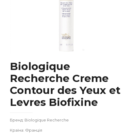
Biologique
Recherche Creme
Contour des Yeux et
Biologique Recherche Creme Contour des
Yeux et Levres Biofixine
Levres Biofixine
Бренд: Biologique Recherche
Країна: Франція