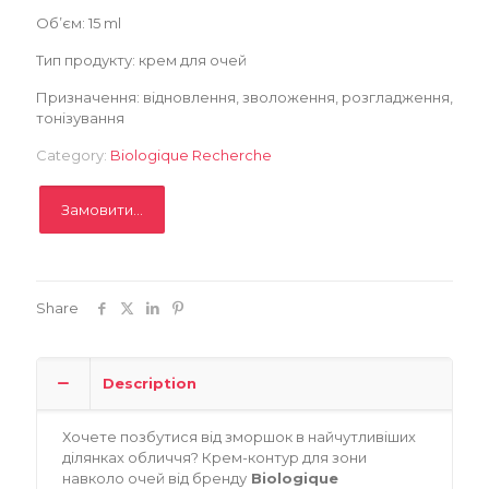
Об’єм: 15 ml
Замовити
Тип продукту: крем для очей
Призначення: відновлення, зволоження, розгладження,
Записатися
тонізування
Category:
Biologique Recherche
Замовити...
Share
Description
Хочете позбутися від зморшок в найчутливіших
ділянках обличчя? Крем-контур для зони
навколо очей від бренду
Biologique