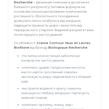
Recherche
– ідеальний помічник в досягненні
бажаного результату! Активна формула на
основі висококонцентрованих компонентів
рослинного і біологічного походження
дозволить легко позбутися від зморшок,
підвищити пружність шкіри і захистить від
передчасного старіння. Видимий результат вже
після першого застосування!
Особливості
Creme Contour Yeux et Levres
Biofixine
від бренду
Biologique Recherche
:
Не липка консистенція забезпечує
комфортне застосування;
комплекс цукрів, гіалуронова кислота,
масло каріте і рослинний сквален
зволожують шкіру і відновлюють її ліпідний
шар;
екстракти водяного кресу і маніока
зменшують глибину зморшок і підтягують
шкірний покрив;
комплекс пролину, лізину, міді і