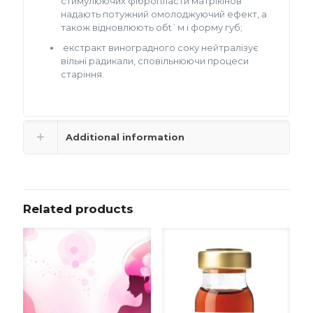
стимулюючих фібропласти матрікінов
надають потужний омолоджуючий ефект, а
також відновлюють обt`м і форму губ;
екстракт виноградного соку нейтралізує
вільні радикали, сповільнюючи процеси
старіння.
Additional information
Related products