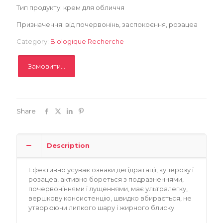
Тип продукту: крем для обличчя
Призначення: від почервонінь, заспокоєння, розацеа
Category:
Biologique Recherche
Замовити...
Share
Description
Ефективно усуває ознаки дегідратації, куперозу і
розацеа, активно бореться з подразненнями,
почервоніннями і лущеннями, має ультралегку,
вершкову консистенцію, швидко вбирається, не
утворюючи липкого шару і жирного блиску.