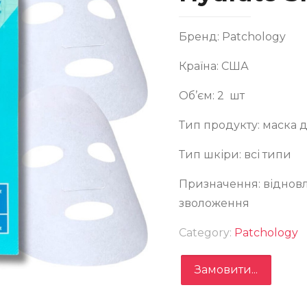
Бренд: Patchology
Країна: США
Об’єм: 2 шт
Тип продукту: маска 
Тип шкіри: всі типи
ска для Зволоження Шкіри Обличчя Patchology
Призначення: відновл
drate Sheet Mask Duo
зволоження
Category:
Patchology
Замовити...