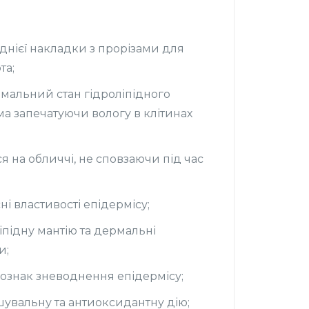
однієї накладки з прорізами для
та;
мальний стан гідроліпідного
ма запечатуючи вологу в клітинах
я на обличчі, не сповзаючи під час
і властивості епідермісу;
іпідну мантію та дермальні
и;
і ознак зневоднення епідермісу;
увальну та антиоксидантну дію;