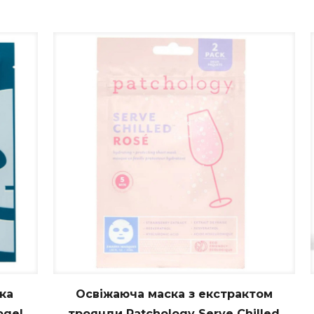
ка
Освіжаюча маска з екстрактом
ogel
троянди Patchology Serve Chilled