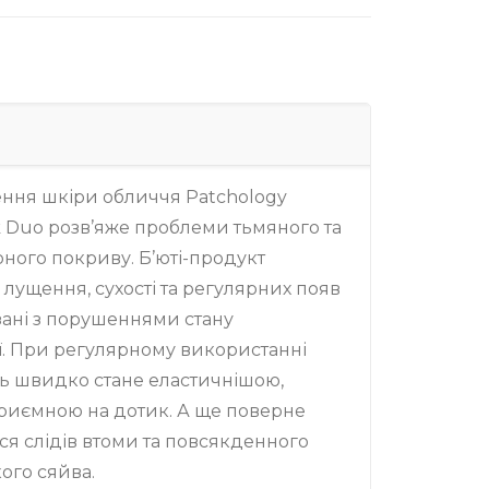
ння шкіри обличчя Patchology
k Duo розв’яже проблеми тьмяного та
ного покриву. Б’юті-продукт
 лущення, сухості та регулярних появ
язані з порушеннями стану
ії. При регулярному використанні
ь швидко стане еластичнішою,
приємною на дотик. А ще поверне
ься слідів втоми та повсякденного
кого сяйва.