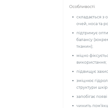
Особливості:
складається з 
очей, носа та ро
підтримує опти
балансу (зокре
тканин);
міцно фіксуєтьс
використання;
підвищує захисн
зміцнює гідрол
структури шкір
запобігає появ
чинить пом’якш