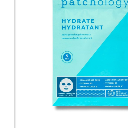
Ма
Hy