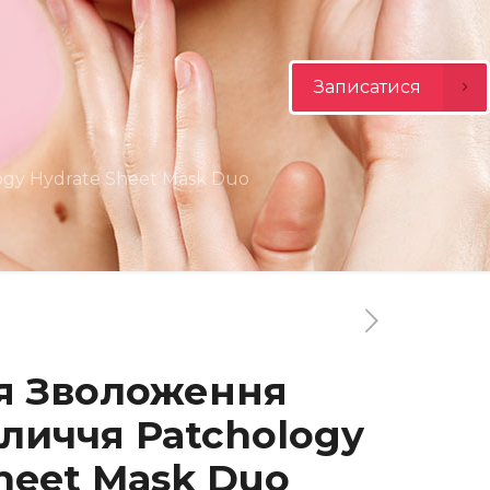
Записатися
gy Hydrate Sheet Mask Duo
я Зволоження
личчя Patchology
heet Mask Duo