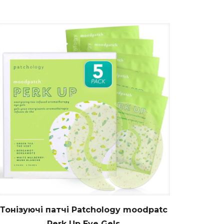
Тонізуючі патчі Patchology moodpatc
Perk Up Eye Gels