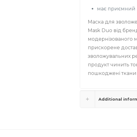
має приємний 
Маска для зволоже
Mask Duo від брен
модернізованого м
прискорене доста
зволожувальних реч
продукт чинить то
пошкоджені тканин
Additional infor