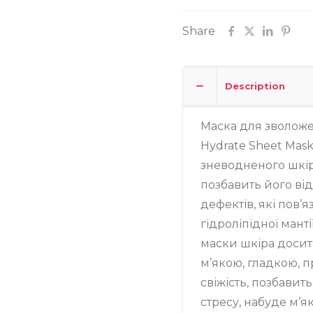
Замовити
Share
Записатися
Description
Маска для зволоже
Hydrate Sheet Mas
зневодненого шкір
позбавить його від
дефектів, які пов’
гідроліпідної мант
маски шкіра досит
м’якою, гладкою, 
свіжість, позбавит
стресу, набуде м’я