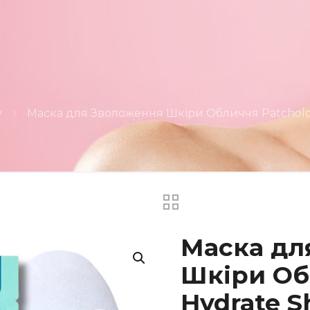
y
Маска для Зволоження Шкіри Обличчя Patcholo
Маска дл
Шкіри Об
Hydrate S