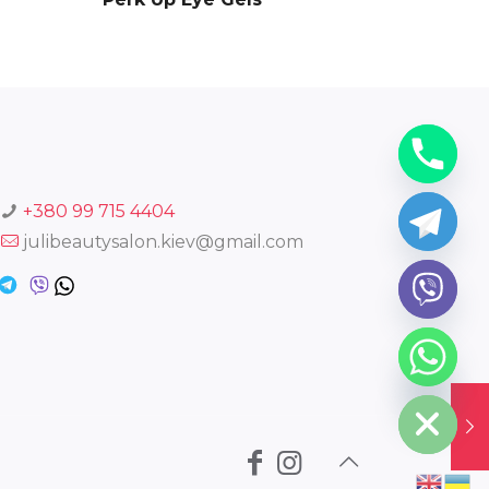
+380 99 715 4404
julibeautysalon.kiev@gmail.com
chaty
Hide