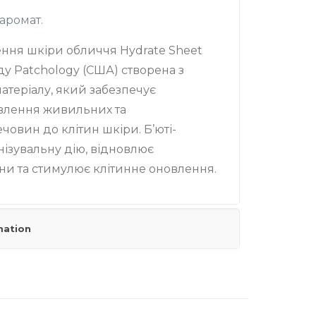
аромат.
ння шкіри обличчя Hydrate Sheet
ду Patchology (США) створена з
атеріалу, який забезпечує
влення живильних та
овин до клітин шкіри. Б’юті-
нізувальну дію, відновлює
и та стимулює клітинне оновлення.
mation