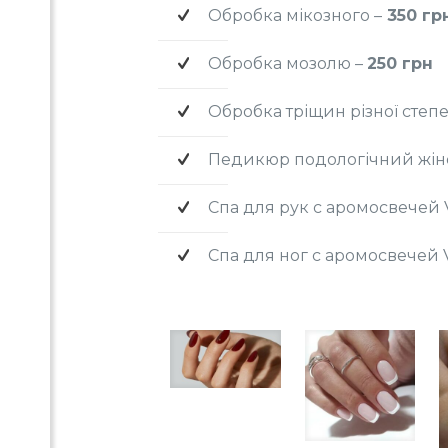
Обробка мікозного –
350 гр
Обробка мозолю –
250 грн
Обробка тріщин різної степе
Педикюр подологічний жін
Спа для рук с аромосвечей V
Спа для ног с аромосвечей V