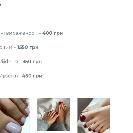
н
ні вираженості –
400 грн
очий –
1550 грн
ijiderm -
350 грн
ijiderm -
450 грн