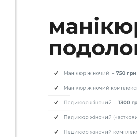
манікю
подоло
МА
Манікюр жіночий –
750 грн
Манікюр жіночий комплексни
Педикюр жіночий –
1300 г
Педикюр жіночий (частковий
Педикюр жіночий комплексн