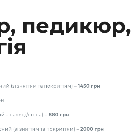
р, педикюр,
гія
НІКЮР, ПЕДИКЮР, ПОДОЛОГІЯ
й (зі зняттям та покриттям) –
1450 грн
Замовити
рн
 – пальці/стопа) –
880 грн
Записатися
ий (зі зняттям та покриттям) –
2000 грн