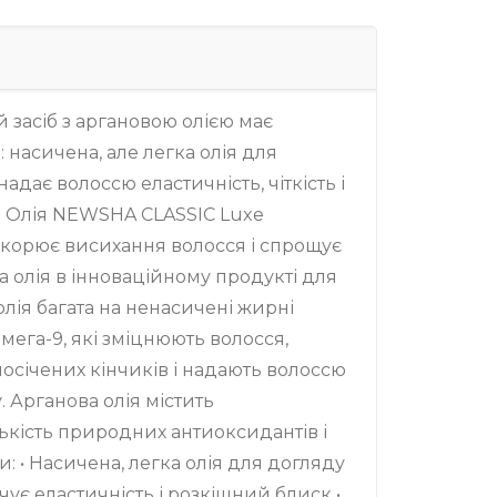
 засіб з аргановою олією має
 насичена, але легка олія для
адає волоссю еластичність, чіткість і
. Олія NEWSHA CLASSIC Luxe
скорює висихання волосся і спрощує
 олія в інноваційному продукті для
олія багата на ненасичені жирні
омега-9, які зміцнюють волосся,
посічених кінчиків і надають волоссю
 Арганова олія містить
ькість природних антиоксидантів і
и: • Насичена, легка олія для догляду
ечує еластичність і розкішний блиск •