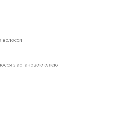
Л
я волосся
лосся з аргановою олією