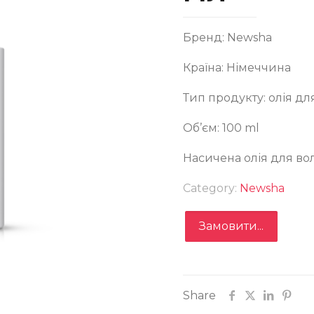
Бренд: Newsha
Країна: Німеччина
ІЯ ЛЮКСОВИЙ ДОГЛЯД LUXE TREATMENT OIL 100 М
Тип продукту: олія дл
Об’єм: 100 ml
Насичена олія для во
Category:
Newsha
Замовити
Замовити...
Записатися
Share