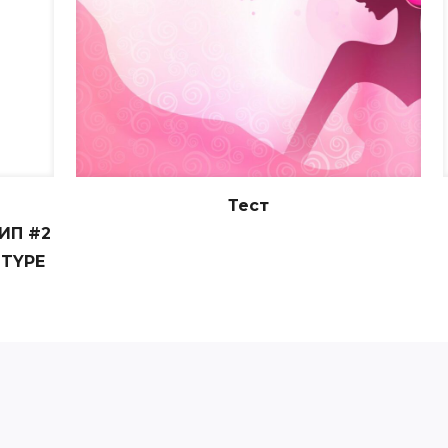
Тест
ИП #2
 TYPE