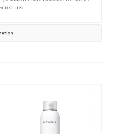
исихання
mation