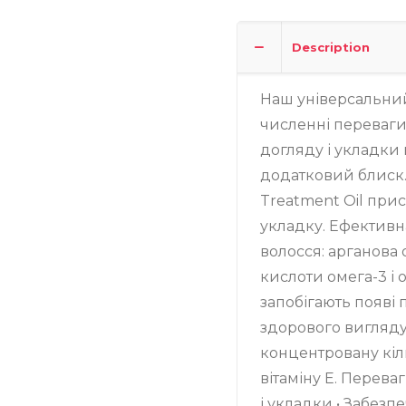
Description
Наш універсальний
численні переваги:
догляду і укладки н
додатковий блиск
Treatment Oil при
укладку. Ефективна
волосся: арганова 
кислоти омега-3 і 
запобігають появі 
здорового вигляду.
концентровану кіл
вітаміну Е. Переваг
і укладки • Забезп