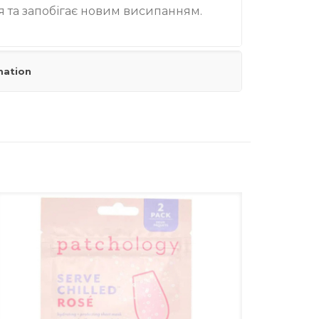
я та запобігає новим висипанням.
mation