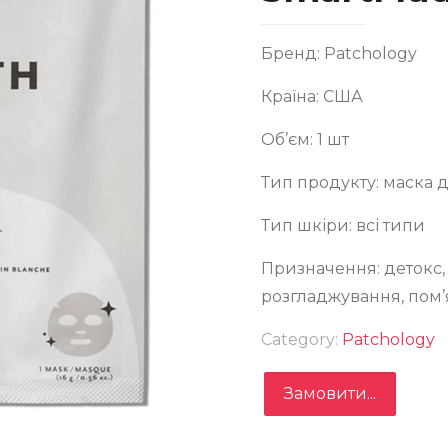
Бренд: Patchology
Країна: США
Об’єм: 1 шт
Тип продукту: маска 
овлююча маска з кислотами Patchology SmartMud
Тип шкіри: всі типи
ooth Single
Призначення: детокс,
розгладжування, пом
Category:
Patchology
Замовити...
Замовити