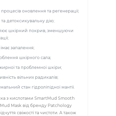
 процесів оновлення та регенерації;
 та детоксикувальну дію;
ітлює шкірний покрив, зменшуючи
ції;
німає запалення;
облення шкірного сала;
жирної та проблемної шкіри;
ивність вільних радикалів;
альний стан гідроліпідної мантії.
ка з кислотами SmartMud Smooth
s Mud Mask від бренду Patchology
дчуття свіжості та чистоти. А також