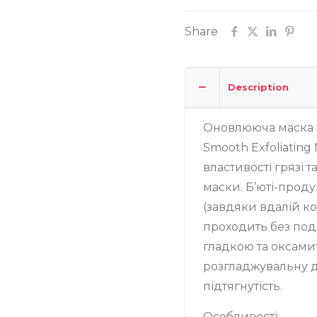
Записатися
Share
Description
Оновлююча маска 
Smooth Exfoliatin
властивості грязі 
маски. Б’юті-проду
(завдяки вдалій ко
проходить без под
гладкою та оксами
розгладжувальну д
підтягнутість.
Особливості: