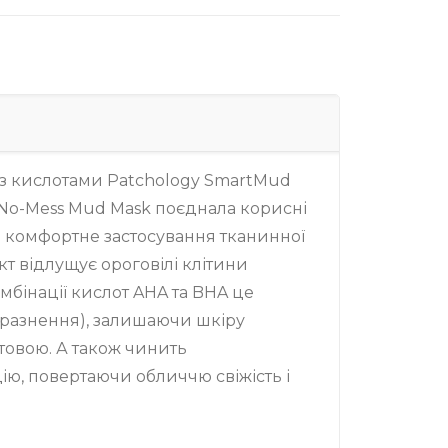
з кислотами Patchology SmartMud
g No-Mess Mud Mask поєднала корисні
та комфортне застосування тканинної
кт відлущує ороговілі клітини
мбінації кислот AHA та BHA це
разнення), залишаючи шкіру
товою. А також чинить
ію, повертаючи обличчю свіжість і