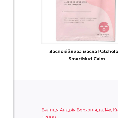
Заспокійлива маска Patchol
SmartMud Calm
Вулиця Андрія Верхогляда, 14а, Ки
02000