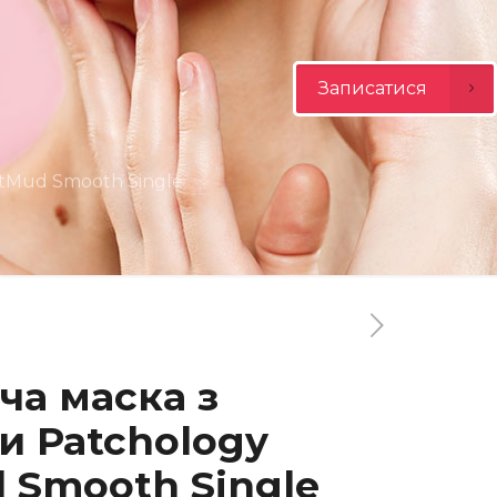
Записатися
tMud Smooth Single
а маска з
и Patchology
 Smooth Single