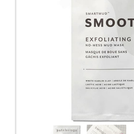
Он
Sm