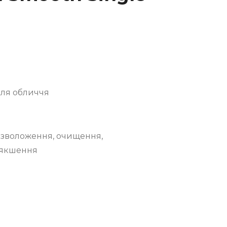
для обличчя
 зволоження, очищення,
’якшення