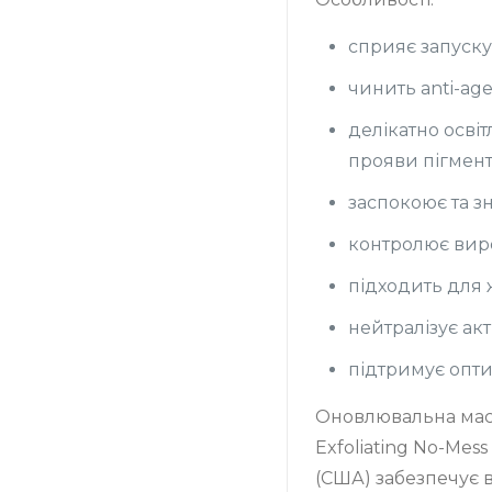
сприяє запуску
чинить anti-age
делікатно осв
прояви пігмента
заспокоює та з
контролює вир
підходить для 
нейтралізує акт
підтримує оптим
Оновлювальна мас
Exfoliating No-Mes
(США) забезпечує ві