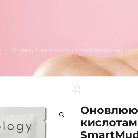
y
Оновлююча маска з кислотами Patchology Smar
Оновлююч
кислотам
SmartMud