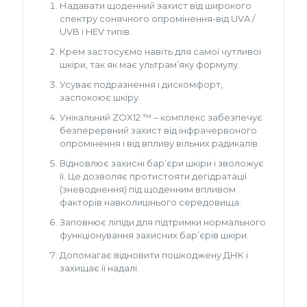
Надавати щоденний захист від широкого
спектру сонячного опромінення-від UVA /
UVB і HEV типів.
Крем застосуємо навіть для самої чутливої
шкіри, так як має ультрам’яку формулу.
Усуває подразнення і дискомфорт,
заспокоює шкіру.
Унікальний ZOX12 ™ – комплекс забезпечує
безперервний захист від інфрачервоного
опромінення і від впливу вільних радикалів.
Відновлює захисні бар’єри шкіри і зволожує
її. Це дозволяє протистояти дегідратації
(зневоднення) під щоденним впливом
факторів навколишнього середовища.
Заповнює ліпіди для підтримки нормального
функціонування захисних бар’єрів шкіри.
Допомагає відновити пошкоджену ДНК і
захищає її надалі.