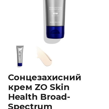
Сонцезахисний
крем ZO Skin
Сонцезахисний крем ZO Skin Health Broad-
Spectrum Sunscreen SPF 50
Health Broad-
Spectrum