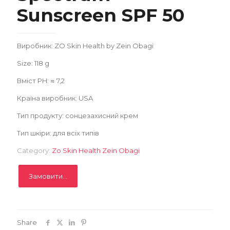
Sunscreen SPF 50
Виробник: ZO Skin Health by Zein Obagi
Замовити
Size: 118 g
Записатися
Вміст PH: ≈ 7,2
Країна виробник: USA
Тип продукту: сонцезахисний крем
Тип шкіри: для всіх типів
Category:
Zo Skin Health Zein Obagi
Замовити...
Share