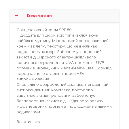
Description
Сонцезахисний крем SPF 50
Підходить для шкіри всіх типів, включаючи
найбільш чутливу. Мінеральний сонцезахисний
крем має легку текстуру, що не викликає
подразнень на шкірі. Забезпечує щоденний
захист від широкого спектру шкідливого
сонячного опромінення: UVA-променів і UVB-
променів. Фракційний меланін захищає шкіру від
передчасного старіння через HEV-
випромінювання.
Спеціально розроблений дванадцятигодинний
антиоксидантний комплекс, поступово
вивільняє активні речовини, забезпечує
безперервний захист від шкідливого впливу
інфрачервоних променів і пошкоджень вільними
радикалами.
Властивість: