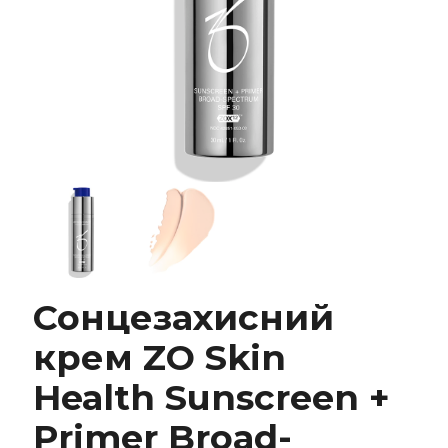
Сонцезахисний крем ZO Skin Health
Сонцезахисний
Sunscreen + Primer Broad-Spectrum SPF 30
крем ZO Skin
Health Sunscreen +
Primer Broad-