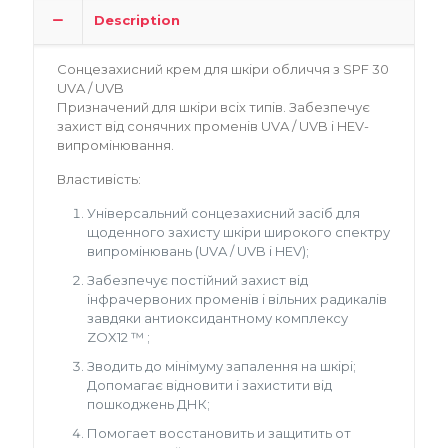
Description
Сонцезахисний крем для шкіри обличчя з SPF 30
UVA / UVB
Призначений для шкіри всіх типів. Забезпечує
захист від сонячних променів UVA / UVB і HEV-
випромінювання.
Властивість:
Універсальний сонцезахисний засіб для
щоденного захисту шкіри широкого спектру
випромінювань (UVA / UVB і HEV);
Забезпечує постійний захист від
інфрачервоних променів і вільних радикалів
завдяки антиоксидантному комплексу
ZOX12 ™ ;
Зводить до мінімуму запалення на шкірі;
Допомагає відновити і захистити від
пошкоджень ДНК;
Помогает восстановить и защитить от