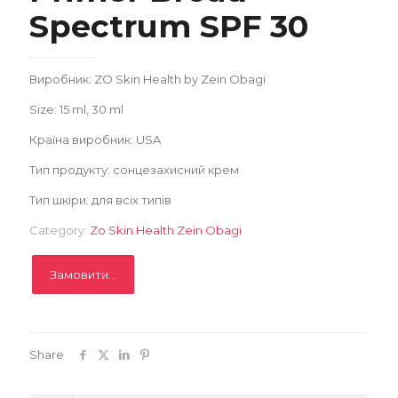
Spectrum SPF 30
Замовити
Записатися
Виробник: ZO Skin Health by Zein Obagi
Size: 15 ml, 30 ml
Країна виробник: USA
Тип продукту: сонцезахисний крем
Тип шкіри: для всіх типів
Category:
Zo Skin Health Zein Obagi
Замовити...
Share