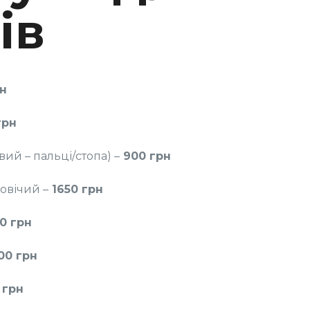
СЛУГИ ДЛЯ ЧОЛОВІКІВ
ів
н
Замовити
грн
ий – пальці/стопа) –
900 грн
Записатися
овічий –
1650 грн
0 грн
00 грн
 грн