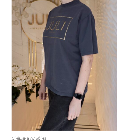
Сініцина Альбіна
Замовити
Сініцина Альбіна