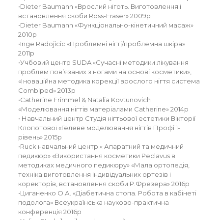
•Dieter Baumann «Врослий ніготь. Виготовлення і
встановлення скоби Ross-Fraser» 2009р
•Dieter Baumann «Функціонально-кінетичний масаж»
2010р
•Inge Radojicic «Проблемні нігті/проблемна шкіра»
2011р
•Учбовий центр SUDA «Сучасні методики лікування
проблем повʼязаних з ногами на основі косметики»,
«Іноваційна методика корекції врослого нігтя система
Combiped» 2013р
•Catherine Frimmel & Natalia Kovtunovich
«Моделювання нігтів матеріалами Catherine» 2014р
• Навчальний центр Студія нігтьової естетики Вікторії
Клопотової «Гелеве моделювання нігтів Профі 1-
рівень» 2015р
•Ruck навчальний центр « Апаратний та медичний
педикюр» «Використання косметики Peclavus в
методиках медичного педикюру» «Мала ортопедія,
техніка виготовлення індивідуальних ортезів і
коректорів, встановлення скоби Р.Фрезера» 2016р
•Циганенко О.А. «Діабетична стопа. Робота в кабінеті
подолога» Всеукраїнська науково-практична
конференція 2016р