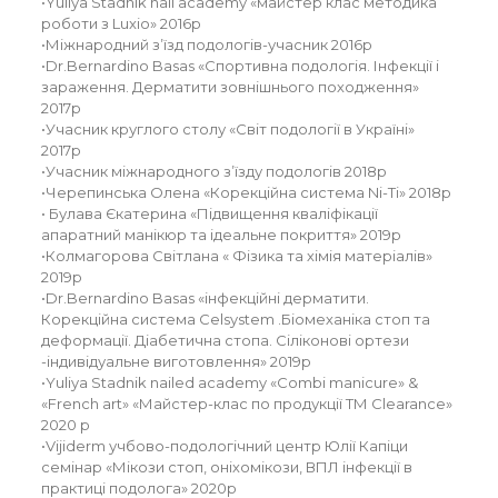
•Yuliya Stadnik nail academy «майстер клас методика
роботи з Luxio» 2016р
•Міжнародний зʼїзд подологів-учасник 2016р
•Dr.Bernardino Basas «Спортивна подологія. Інфекції і
зараження. Дерматити зовнішнього походження»
2017р
•Учасник круглого столу «Світ подології в Україні»
2017р
•Учасник міжнародного зʼїзду подологів 2018р
•Черепинська Олена «Корекційна система Ni-Ti» 2018р
• Булава Єкатерина «Підвищення кваліфікації
апаратний манікюр та ідеальне покриття» 2019р
•Колмагорова Світлана « Фізика та хімія матеріалів»
2019р
•Dr.Bernardino Basas «інфекційні дерматити.
Корекційна система Celsystem .Біомеханіка стоп та
деформації. Діабетична стопа. Сіліконові ортези
-індивідуальне виготовлення» 2019р
•Yuliya Stadnik nailed academy «Combi manicure» &
«French art» «Майстер-клас по продукції ТМ Clearance»
2020 р
•Vijiderm учбово-подологічний центр Юлії Капіци
семінар «Мікози стоп, оніхомікози, ВПЛ інфекції в
практиці подолога» 2020р