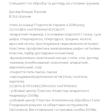
Спеціаліст по обробці та догляду за стопами і руками.
Записатися
Досвід більше 15 років.
В JULI 6 років.
Член Асоціації Подологів України з 2018 року.
ОСНОВНІ НАПРЯМКИ В РОБОТІ
•апаратний педикюр з основами подології ( тонка, суха
шкіра, гіперкератоз, гіпергідроз, тріщини, мозолі,
врослий ніготь, протезування і відновлення нігтьової
пластини, профілактика захворювань шкіри і нігтьових
пластин, підбір доглядової косметики)
•функціонально-кінетичний масаж стопи, спа- догляд
•манікюр (комбінований, класичний, апаратний,
європейський, спа)
•покриття гель лаком, лаком
•нарощування/укріплення нігтів (гель, полігель,
акрігель)
ОСВІТА В ПРОФЕСІЙНОМУ НАПРЯМКУ
• учбовий центр Пластек «Майстер апаратного
педикюру» 2008р.
•учбовий центр Пластек «Комплексна обробка стопи.
Поєднання ріжучих та обертових інструментів.
Ортоніксія. Виготовлення і установка скоби» 2008р.