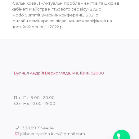
•Сальнікова Л «Актуальні проблеми нігтів та шкіри в
кабінеті майстра нігтьового сервісу» 2021р
•Podo Summit учасник конференції 2021 р
•онлайн семінари по підвищенню кваліфікації на
постійній основі з 2022 р
Вулиця Андрія Верхогляда, 14а, Київ, 02000
Пн - Пт: 9:00 - 20:00,
Сб - Нд: 10:00 - 19:00
+380 99 715 4404
julibeautysalon.kiev@gmail.com