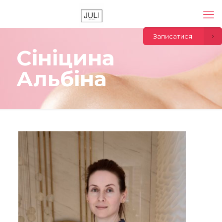
Записатися
Сініцина
Альбіна