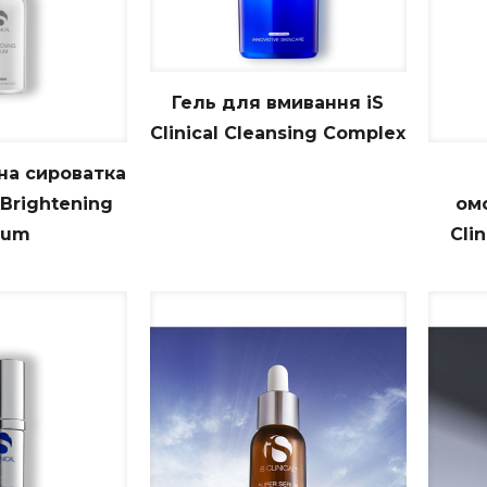
оватка про-хіл серум адванс iS Clinical Pro-Heal Ser
vance+
Гель для вмивання iS
Clinical Cleansing Complex
на сироватка
 Brightening
ом
rum
Clin
Замовити
Записатися