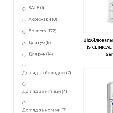
SALE
(1)
Сир
Аксесуари
(8)
Ad
Волосся
(172)
Відбілюваль
Для губ
(8)
iS CLINICAL
Для рук
(14)
Se
Догляд за бородою
(7)
Догляд за нігтями
(4)
Догляд за ногами
(7)