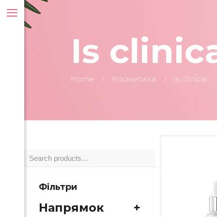
Is clinic
Home
Косметика
Is clinical
Фільтри
Напрямок
+
ти