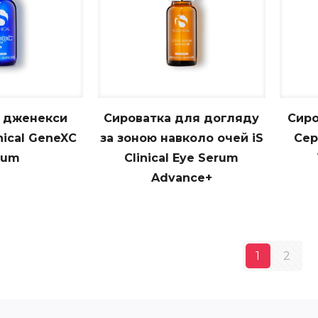
 дженекси
Сироватка для догляду
Сиро
nical GeneXC
за зоною навколо очей iS
Сер
rum
Clinical Eye Serum
Advance+
1
2