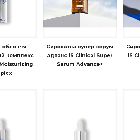
 обличчя
Сироватка cупер cерум
Сиро
й комплекс
адванс iS Clinical Super
iS C
Moisturizing
Serum Advance+
plex