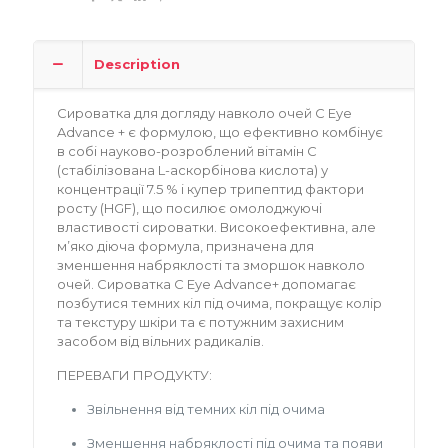
Description
Сироватка для догляду навколо очей C Eye
Advance + є формулою, що ефективно комбінує
в собі науково-розроблений вітамін С
(стабілізована L-аскорбінова кислота) у
концентрації 7.5 % і купер трипептид фактори
росту (HGF), що посилює омолоджуючі
властивості сироватки. Високоефективна, але
м’яко діюча формула, призначена для
зменшення набряклості та зморшок навколо
очей. Сироватка C Eye Advance+ допомагає
позбутися темних кіл під очима, покращує колір
та текстуру шкіри та є потужним захисним
засобом від вільних радикалів.
ПЕРЕВАГИ ПРОДУКТУ:
Звільнення від темних кіл під очима
Зменшення набряклості під очима та появи