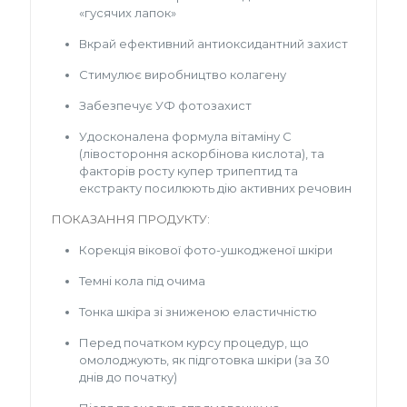
«гусячих лапок»
Вкрай ефективний антиоксидантний захист
Стимулює виробництво колагену
Забезпечує УФ фотозахист
Удосконалена формула вітаміну С
(лівостороння аскорбінова кислота), та
факторів росту купер трипептид та
екстракту посилюють дію активних речовин
ПОКАЗАННЯ ПРОДУКТУ:
Корекція вікової фото-ушкодженої шкіри
Темні кола під очима
Тонка шкіра зі зниженою еластичністю
Перед початком курсу процедур, що
омолоджують, як підготовка шкіри (за 30
днів до початку)