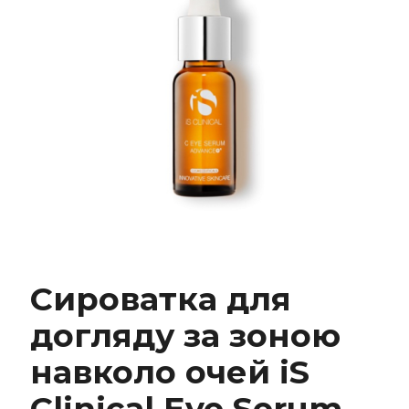
Сироватка для
догляду за зоною
Сироватка для догляду за зоною навколо
навколо очей iS
очей iS Clinical Eye Serum Advance+
Clinical Eye Serum