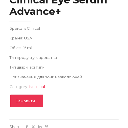
Advance+
Бренд: Is Clinical
Замовити
Країна: USA
Об’єм: 15 ml
Записатися
Тип продукту: сироватка
Тип шкіри: всі типи
Призначення: для зони навколо очей
Category:
Is clinical
Замовити...
Share