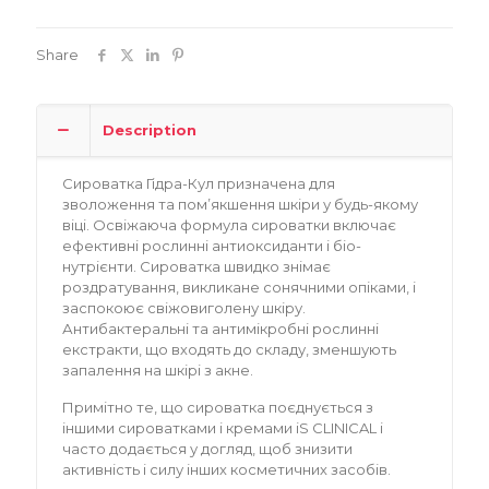
Share
Description
Сироватка Гідра-Кул призначена для
зволоження та пом’якшення шкіри у будь-якому
віці. Освіжаюча формула сироватки включає
ефективні рослинні антиоксиданти і біо-
нутрієнти. Сироватка швидко знімає
роздратування, викликане сонячними опіками, і
заспокоює свіжовиголену шкіру.
Антибактеральні та антимікробні рослинні
екстракти, що входять до складу, зменшують
запалення на шкірі з акне.
Примітно те, що сироватка поєднується з
іншими сироватками і кремами iS CLINICAL і
часто додається у догляд, щоб знизити
активність і силу інших косметичних засобів.