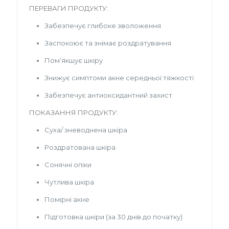
ПЕРЕВАГИ ПРОДУКТУ:
Забезпечує глибоке зволоження
Заспокоює та знімає роздратування
Пом’якшує шкіру
Знижує симптоми акне середньої тяжкості
Забезпечує антиоксидантний захист
ПОКАЗАННЯ ПРОДУКТУ:
Суха/ зневоднена шкіра
Роздратована шкіра
Сонячні опіки
Чутлива шкіра
Помірні акне
Підготовка шкіри (за 30 днів до початку)