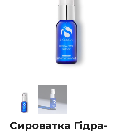
Сироватка Гідра-Кул Серум iS Clinical Hydra-
Cool Serum
Сироватка Гідра-