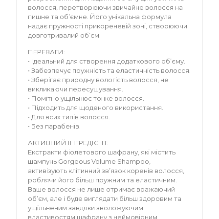
волосся, перетворюючи звичайне волосся на
пишне та обʼємне. Його унікальна формула
надає пружності прикореневій зоні, створюючи
довготривалий об’єм.
ПЕРЕВАГИ:
• Ідеальний для створення додаткового об’єму.
• Забезпечує пружність та еластичність волосся.
• Зберігає природну вологість волосся, не
викликаючи пересушування.
• Помітно ущільнює тонке волосся.
• Підходить для щоденого використання.
• Для всих типів волосся.
• Без парабенів.
АКТИВНИЙ ІНГРЕДІЄНТ:
Екстракти фіолетового шафрану, які містить
шампунь Gorgeous Volume Shampoo,
активізують клітинний зв’язок коренів волосся,
роблячи його більш пружним та еластичним.
Ваше волосся не лише отримає вражаючий
об’єм, але і буде виглядати більш здоровим та
ущільненим завдяки зволожуючим
властивостям шафрану з неймовірним