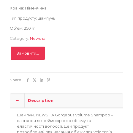
Замовити
Країна: Німеччина
Тип продукту: шампунь
Записатися
Об’єм: 250 ml
Category:
Newsha
Замовити...
Share
Description
Шампунь NEWSHA Gorgeous Volume Shampoo –
ваш ключ до неймовірного об’єму та
еластичності волосся. Цей продукт
розроблений для надання об’єму для усіх типів